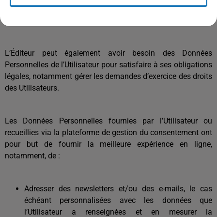
Les Données peuvent être collectées pour réaliser les
Traitements Partagés mentionnés à la section II.
L’Éditeur peut également avoir besoin des Données
Personnelles de l’Utilisateur pour satisfaire à ses obligations
légales, notamment gérer les demandes d’exercice des droits
des Utilisateurs.
Les Données Personnelles fournies par l’Utilisateur ou
recueillies via la plateforme de gestion du consentement ont
pour but de fournir la meilleure expérience en ligne,
notamment, de :
Adresser des newsletters et/ou des e-mails, le cas
échéant personnalisées avec les données que
l’Utilisateur a renseignées et en mesurer la