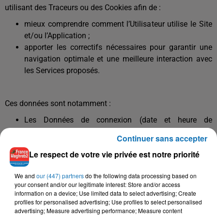
utilisant des Traceurs ou des Cookies afin de :
mieux comprendre comment l’Utilisateur utilise le Site
et/ou l’Application ;
apporter les correctifs nécessaires pour garantir une
navigation optimale et une meilleure interaction avec
les Services proposés.
Ces données sont notamment :
Les Données de connexion (date et heure de
connexion, durée de connexion, pages vues) ;
Continuer sans accepter
Les Données de navigation (adresse IP du terminal
Le respect de votre vie privée est notre priorité
connecté au Site ou à l’Application, type de terminal
utilisé, système d’exploitation du terminal connecté,
We and
our (447) partners
do the following data processing based on
opérateur téléphonique, adresse Internet de la page de
your consent and/or our legitimate interest: Store and/or access
provenance du terminal, version du logiciel de
information on a device; Use limited data to select advertising; Create
navigation utilisé par le terminal, erreurs de
profiles for personalised advertising; Use profiles to select personalised
advertising; Measure advertising performance; Measure content
téléchargement, langue du logiciel de navigation utilisé