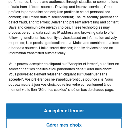
performance; Understand audiences through statistics or combinations
par le terminal).
of data from different sources; Develop and improve services; Create
profiles to personalise content; Use profiles to select personalised
content; Use limited data to select content; Ensure security, prevent and
detect fraud, and fix errors; Deliver and present advertising and content;
Si l’Utilisateur a donné son consentement, les Données
Save and communicate privacy choices. These technologies may
peuvent être enrichies à l’aide de bases de données
process personal data such as IP address and browsing data to offer
collectées par des partenaires tiers, et notamment le
following functionalities: Identify devices based on information actively
requested; Use precise geolocation data; Match and combine data from
prestataire Sirdata, qui procède à une segmentation des
other data sources; Link different devices; Identify devices based on
Utilisateurs (selon des variables telles que la tranche d’âge,
information transmitted automatically.
les centres d’intérêts etc.).
Vous pouvez accepter en cliquant sur "Accepter et fermer", ou affiner en
sélectionnant les finalités et/ou partenaires dans "Gérer mes choix".
Vous pouvez également refuser en cliquant sur "Continuer sans
Pour plus d’informations : Politique cookies.
accepter". Vos préférences ne s'appliqueront que pour ce site. Vous
pouvez mettre à jour vos choix, ou retirer votre consentement à tout
moment via le lien "Gérer les cookies" situé en bas de chaque page.
POUR QUELLES FINALITÉS LES DONNÉES SONT-
Accepter et fermer
ELLES COLLECTÉES ?
Gérer mes choix