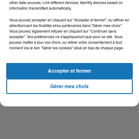
other data sources; Link different devices; Identify devices based on
information transmitted automatically.
Vous pouvez accepter en cliquant sur "Accepter et fermer", ou affiner en
sélectionnant les finalités et/ou partenaires dans "Gérer mes choix".
Vous pouvez également refuser en cliquant sur "Continuer sans
accepter". Vos préférences ne s'appliqueront que pour ce site. Vous
LE JOURNAL DU RAMADAN DU 14 MAI 2020, PRÉSENTÉ PAR
pouvez mettre à jour vos choix, ou retirer votre consentement à tout
AUDREY PRONESTI
moment via le lien "Gérer les cookies" situé en bas de chaque page.
Le Journal Du Ramadan
Accepter et fermer
Gérer mes choix