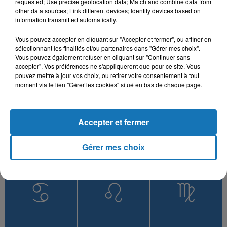
requested; Use precise geolocation data; Match and combine data from
other data sources; Link different devices; Identify devices based on
information transmitted automatically.
Vous pouvez accepter en cliquant sur "Accepter et fermer", ou affiner en
L'HOROSCOPE
sélectionnant les finalités et/ou partenaires dans "Gérer mes choix".
Vous pouvez également refuser en cliquant sur "Continuer sans
accepter". Vos préférences ne s'appliqueront que pour ce site. Vous
pouvez mettre à jour vos choix, ou retirer votre consentement à tout
moment via le lien "Gérer les cookies" situé en bas de chaque page.
Accepter et fermer
Gérer mes choix
Bélier
Taureau
Gémeaux