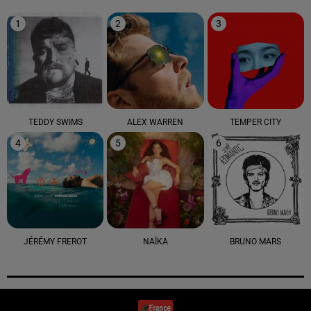
1
2
3
TEDDY SWIMS
ALEX WARREN
TEMPER CITY
4
5
6
JÉRÉMY FREROT
NAÏKA
BRUNO MARS