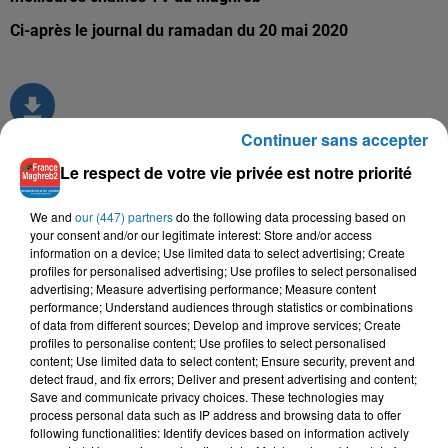
Ci-après le journal du ramadan du 20 mai 2020
Continuer sans accepter
Le respect de votre vie privée est notre priorité
TITRES DIFFUSÉS
We and
our (447) partners
do the following data processing based on
your consent and/or our legitimate interest: Store and/or access
information on a device; Use limited data to select advertising; Create
profiles for personalised advertising; Use profiles to select personalised
18h12
18h12
18h09
18h09
18h05
18h05
advertising; Measure advertising performance; Measure content
performance; Understand audiences through statistics or combinations
of data from different sources; Develop and improve services; Create
profiles to personalise content; Use profiles to select personalised
content; Use limited data to select content; Ensure security, prevent and
detect fraud, and fix errors; Deliver and present advertising and content;
Save and communicate privacy choices. These technologies may
ZAHOUANIA
SAMAD, RDB
BILEL TACCHINI, KAYNA
process personal data such as IP address and browsing data to offer
Taleb
Wilkoum
SAMET
following functionalities: Identify devices based on information actively
Ena Wiyek