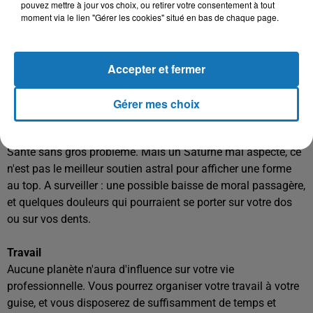
Argent
pouvez mettre à jour vos choix, ou retirer votre consentement à tout
Mercure vous favorisera financièrement. Sans vous assurer
moment via le lien "Gérer les cookies" situé en bas de chaque page.
un pactole, cette planète vous permettra de vivre
tranquillement sans investissement superflu. Vous serez
Accepter et fermer
bien placé pour toute question liée au patrimoine, à un
héritage, à une succession ; vous saurez faire fructifier ces
biens de manière avisée et opportune.
Gérer mes choix
Santé
Santé sans gros problème. Mais un Saturne mal aspecté, ce
n'est pas le meilleur soutien astral pour afficher une forme
au top. A surveiller : une possible baisse de moral passagère,
et quelques douleurs qui pourraient se porter sur votre dos
ou sur vos dents.
Travail
Aucune planète n'aura d'influence sur votre vie
professionnelle. Vous pourrez organiser votre travail à votre
guise, et vous disposerez de suffisamment de temps et