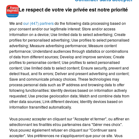
Le respect de votre vie privée est notre priorité
We and
our (447) partners
do the following data processing based on
your consent and/or our legitimate interest: Store and/or access
information on a device; Use limited data to select advertising; Create
Amour
profiles for personalised advertising; Use profiles to select personalised
Couples :
L'entente avec celui (ou celle) qui partage votre vie
advertising; Measure advertising performance; Measure content
demeurera excellente. Certes, sous l'effet de Neptune, vos
performance; Understand audiences through statistics or combinations
of data from different sources; Develop and improve services; Create
ébats amoureux seront un brin moins éblouissants que
profiles to personalise content; Use profiles to select personalised
dernièrement. En revanche, vous renforcerez vos liens de
content; Use limited data to select content; Ensure security, prevent and
complicité.
detect fraud, and fix errors; Deliver and present advertising and content;
Save and communicate privacy choices. These technologies may
process personal data such as IP address and browsing data to offer
Célibataires :
Vous serez cette semaine d'humeur à aimer à
following functionalities: Identify devices based on information actively
la folie. Malheureusement, vous continuerez à rêver d'une
requested; Use precise geolocation data; Match and combine data from
other data sources; Link different devices; Identify devices based on
personne décidément inaccessible, à fantasmer sur un
information transmitted automatically.
personnage qui ne vit pas dans le même monde que vous.
Vous feriez mieux de ne plus y penser et de chercher votre
Vous pouvez accepter en cliquant sur "Accepter et fermer", ou affiner en
consolation ailleurs.
sélectionnant les finalités et/ou partenaires dans "Gérer mes choix".
Vous pouvez également refuser en cliquant sur "Continuer sans
accepter". Vos préférences ne s'appliqueront que pour ce site. Vous