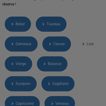
réserve !
Bélier
Taureau
Gémeaux
Cancer
Lion
Vierge
Balance
Scorpion
Sagittaire
Capricorne
Verseau