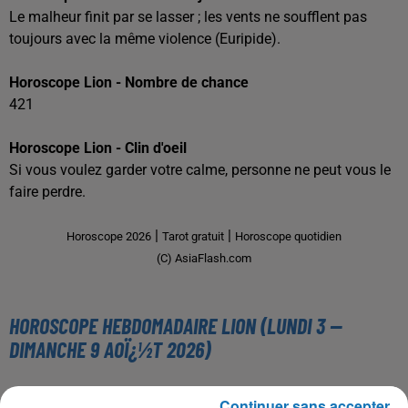
Le malheur finit par se lasser ; les vents ne soufflent pas
toujours avec la même violence (Euripide).
Horoscope Lion - Nombre de chance
421
Horoscope Lion - Clin d'oeil
Si vous voulez garder votre calme, personne ne peut vous le
faire perdre.
|
|
Horoscope 2026
Tarot gratuit
Horoscope quotidien
(C) AsiaFlash.com
HOROSCOPE HEBDOMADAIRE LION (LUNDI 3 --
DIMANCHE 9 AOÏ¿½T 2026)
Continuer sans accepter