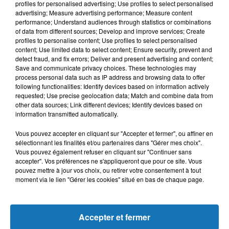
profiles for personalised advertising; Use profiles to select personalised
décroché la médaille d'or dans la...
advertising; Measure advertising performance; Measure content
performance; Understand audiences through statistics or combinations
of data from different sources; Develop and improve services; Create
profiles to personalise content; Use profiles to select personalised
content; Use limited data to select content; Ensure security, prevent and
detect fraud, and fix errors; Deliver and present advertising and content;
Save and communicate privacy choices. These technologies may
process personal data such as IP address and browsing data to offer
following functionalities: Identify devices based on information actively
requested; Use precise geolocation data; Match and combine data from
other data sources; Link different devices; Identify devices based on
information transmitted automatically.
Vous pouvez accepter en cliquant sur "Accepter et fermer", ou affiner en
sélectionnant les finalités et/ou partenaires dans "Gérer mes choix".
Vous pouvez également refuser en cliquant sur "Continuer sans
9 août 2024
accepter". Vos préférences ne s'appliqueront que pour ce site. Vous
IMANE KHELIF ILLUMINE L'ALGÉRIE AVEC L'OR EN BOXE
pouvez mettre à jour vos choix, ou retirer votre consentement à tout
Elle l'a fait. La boxeuse algérienne a surclassé la Chinoise
moment via le lien "Gérer les cookies" situé en bas de chaque page.
Yang Liu lors d'une finale haletante, apportant ainsi la
deuxième médaille d'or à son pays.
Accepter et fermer