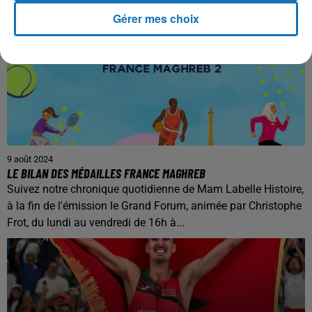
Gérer mes choix
9 août 2024
LE BILAN DES MÉDAILLES FRANCE MAGHREB
Suivez notre chronique quotidienne de Mam Labelle Histoire,
à la fin de l'émission le Grand Forum, animée par Christophe
Frot, du lundi au vendredi de 16h à...