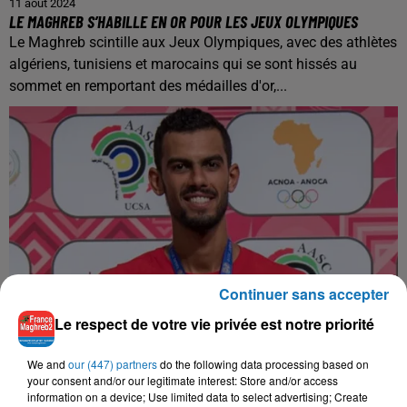
11 août 2024
LE MAGHREB S’HABILLE EN OR POUR LES JEUX OLYMPIQUES
Le Maghreb scintille aux Jeux Olympiques, avec des athlètes
algériens, tunisiens et marocains qui se sont hissés au
sommet en remportant des médailles d'or,...
Continuer sans accepter
Le respect de votre vie privée est notre priorité
10 août 2024
FIRAS KATOUSSI LE PRODIGE TUNISIEN DU TAEKWONDO
We and
our (447) partners
do the following data processing based on
your consent and/or our legitimate interest: Store and/or access
Le vendredi 9 août 2024 restera gravé dans l'histoire du
information on a device; Use limited data to select advertising; Create
sport tunisien. Firas Katoussi, jeune prodige du taekwondo, a