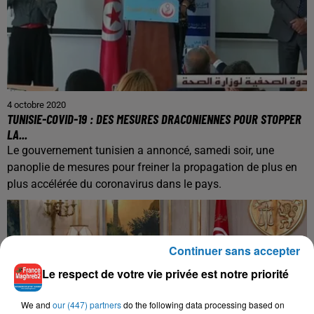
4 octobre 2020
TUNISIE-COVID-19 : DES MESURES DRACONIENNES POUR STOPPER
LA...
Le gouvernement tunisien a annoncé, samedi soir, une
panoplie de mesures pour freiner la propagation de plus en
plus accélérée du coronavirus dans le pays.
Continuer sans accepter
Le respect de votre vie privée est notre priorité
We and
our (447) partners
do the following data processing based on