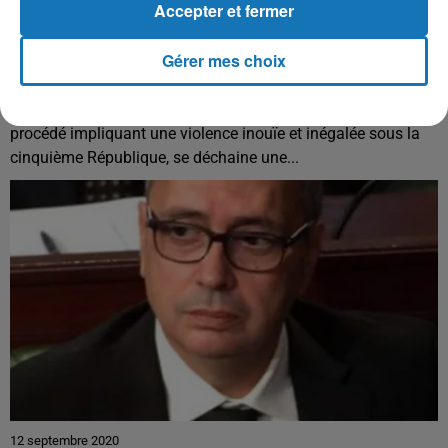
Accepter et fermer
22 septembre 2020
Gérer mes choix
LETTRE OUVERTE DE MAÎTRE ASIF ARIF AU PRÉSIDENT DE LA
RÉPUBLIQUE :...
Depuis quelques jours, sur nos chaines de télévision, par un
procédé impliquant une violence inouïe et inégalée sous la
cinquième République, se déchaine une...
12 septembre 2020