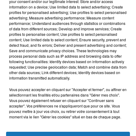
your consent and/or our legitimate interest: Store and/or access
information on a device; Use limited data to select advertising; Create
profiles for personalised advertising; Use profiles to select personalised
advertising; Measure advertising performance; Measure content
performance; Understand audiences through statistics or combinations
of data from different sources; Develop and improve services; Create
26 septembre 2020
profiles to personalise content; Use profiles to select personalised
ALLEMAGNE TUNISIE : INTERVENTION ALLEMAND DE 46 MILLIONS
content; Use limited data to select content; Ensure security, prevent and
D'EUROS...
detect fraud, and fix errors; Deliver and present advertising and content;
La Banque Allemande de Développement (KfW) a décidé,
Save and communicate privacy choices. These technologies may
process personal data such as IP address and browsing data to offer
vendredi, d'accorder à la Tunisie un financement de l'ordre de
following functionalities: Identify devices based on information actively
46 millions d'euros, dédié à des projets...
requested; Use precise geolocation data; Match and combine data from
other data sources; Link different devices; Identify devices based on
information transmitted automatically.
Vous pouvez accepter en cliquant sur "Accepter et fermer", ou affiner en
sélectionnant les finalités et/ou partenaires dans "Gérer mes choix".
Vous pouvez également refuser en cliquant sur "Continuer sans
accepter". Vos préférences ne s'appliqueront que pour ce site. Vous
pouvez mettre à jour vos choix, ou retirer votre consentement à tout
moment via le lien "Gérer les cookies" situé en bas de chaque page.