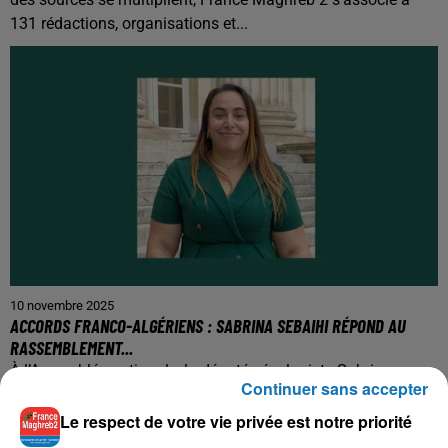
131 rédactions, organisations et...
10 novembre 2025
ACCORDS FRANCO-ALGÉRIENS : SABRINA SEBAIHI RÉPOND AU
RASSEMBLEMENT...
À l’Assemblée nationale, la députée écologiste Sabrina
Continuer sans accepter
Sebaihi est intervenue lors du débat sur la proposition de
résolution du Rassemblement National visant...
Le respect de votre vie privée est notre priorité