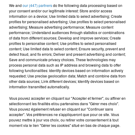
We and
our (447) partners
do the following data processing based on
your consent and/or our legitimate interest: Store and/or access
information on a device; Use limited data to select advertising; Create
profiles for personalised advertising; Use profiles to select personalised
advertising; Measure advertising performance; Measure content
performance; Understand audiences through statistics or combinations
of data from different sources; Develop and improve services; Create
profiles to personalise content; Use profiles to select personalised
content; Use limited data to select content; Ensure security, prevent and
detect fraud, and fix errors; Deliver and present advertising and content;
Save and communicate privacy choices. These technologies may
process personal data such as IP address and browsing data to offer
following functionalities: Identify devices based on information actively
requested; Use precise geolocation data; Match and combine data from
21 janvier 2025
other data sources; Link different devices; Identify devices based on
OUI À L'INFO NON L'INTOX !
information transmitted automatically.
« Les faits sont sacrés et les commentaires sont libres »
L’immigration, l’islam et les musulmans sont la cible dans
Vous pouvez accepter en cliquant sur "Accepter et fermer", ou affiner en
les médias mainstream français,
sélectionnant les finalités et/ou partenaires dans "Gérer mes choix".
Vous pouvez également refuser en cliquant sur "Continuer sans
NOS DERNIERS PODCASTS
accepter". Vos préférences ne s'appliqueront que pour ce site. Vous
pouvez mettre à jour vos choix, ou retirer votre consentement à tout
moment via le lien "Gérer les cookies" situé en bas de chaque page.
27 décembre 2024
Le grand forum #Lgf du jeudi 26 décembre 2024,