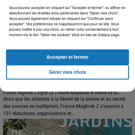
l’écologie et à la réflexion collective.
Vous pouvez accepter en cliquant sur "Accepter et fermer", ou affiner en
sélectionnant les finalités et/ou partenaires dans "Gérer mes choix".
Vous pouvez également refuser en cliquant sur "Continuer sans
accepter". Vos préférences ne s'appliqueront que pour ce site. Vous
pouvez mettre à jour vos choix, ou retirer votre consentement à tout
moment via le lien "Gérer les cookies" situé en bas de chaque page.
Accepter et fermer
Gérer mes choix
11 décembre 2025
France Maghreb 2 signe La Tribune Respectez la liberté de la...
Alors que les atteintes à la liberté de la presse et au secret
des sources se multiplient, France Maghreb 2 s’associe à
131 rédactions, organisations et...