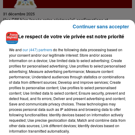
31 décembre 2025
Une CAN bien lancée entre cérémonial, confirmations et
Continuer sans accepter
démonstrations
Le respect de votre vie privée est notre priorité
We and
our (447) partners
do the following data processing based on
your consent and/or our legitimate interest: Store and/or access
information on a device; Use limited data to select advertising; Create
profiles for personalised advertising; Use profiles to select personalised
advertising; Measure advertising performance; Measure content
performance; Understand audiences through statistics or combinations
of data from different sources; Develop and improve services; Create
profiles to personalise content; Use profiles to select personalised
content; Use limited data to select content; Ensure security, prevent and
detect fraud, and fix errors; Deliver and present advertising and content;
Save and communicate privacy choices. These technologies may
process personal data such as IP address and browsing data to offer
22 décembre 2025
following functionalities: Identify devices based on information actively
Couscous de saison : marché local et cuisine du Maghreb
requested; Use precise geolocation data; Match and combine data from
Pour Cultivons notre jardin, programme radio décliné en
other data sources; Link different devices; Identify devices based on
articles et reportages autour des enjeux de société liés à
information transmitted automatically.