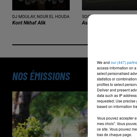
DJ MOULAY, NOUR EL HOUDA
SOOLKING, REYNMEN
Kont Nkhaf Alik
Askim
We and
our (447) partn
access information on a 
NOS ÉMISSIONS
select personalised ad
statistics or combinatio
profiles to select person
Deliver and present adv
data such as IP address 
requested; Use precise g
based on information tra
Vous pouvez accepter en 
mes choix". Vous pouvez
ce site. Vous pouvez met
bas de chaque page.