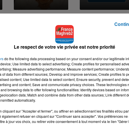
SOOLKING, CHEBA ZOHRA
CHEB HAMIDOU, OMAR
Saknet Marseille
KAMAL
Contin
Bahibek W Bes
Le respect de votre vie privée est notre priorité
ers
do the following data processing based on your consent and/or our legitimate int
device; Use limited data to select advertising; Create profiles for personalised adver
vertising; Measure advertising performance; Measure content performance; Unders
ns of data from different sources; Develop and improve services; Create profiles to 
alised content; Use limited data to select content; Ensure security, prevent and detect
ertising and content; Save and communicate privacy choices. These technologies
and browsing data to offer following functionalities: Identify devices based on infor
eolocation data; Match and combine data from other data sources; Link different de
nsmitted automatically.
cliquant sur "Accepter et fermer", ou affiner en sélectionnant les finalités et/ou pa
 également refuser en cliquant sur "Continuer sans accepter". Vos préférences ne 
tre à jour vos choix, ou retirer votre consentement à tout moment via le lien "Gérer 