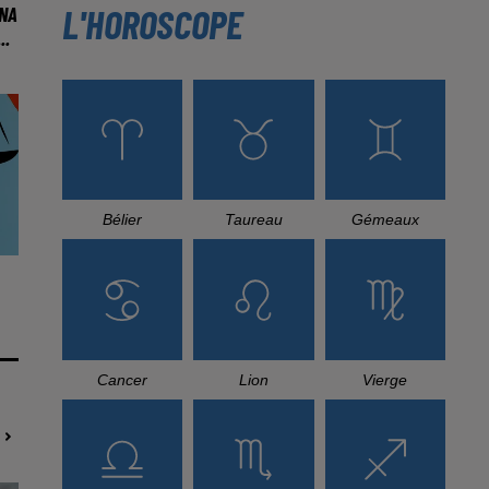
L'HOROSCOPE
INA
..
Bélier
Taureau
Gémeaux
Cancer
Lion
Vierge