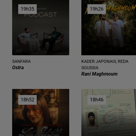
19h35
19h35
19h26
19h26
SANFARA
KADER JAPONAIS, REDA
Ostra
SOUSSIA
Rani Maghmoum
18h52
18h52
18h46
18h46