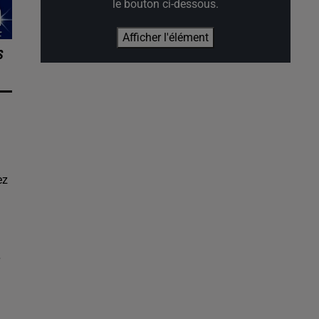
le bouton ci-dessous.
Afficher l'élément
S