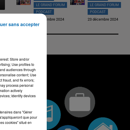
LE GRAND FORUM
LE GRAND FORUM
PODCAST
PODCAST
26 décembre 2024
23 décembre 2024
uer sans accepter
erest: Store and/or
tising; Use profiles to
tand audiences through
personalise content; Use
 fraud, and fix errors;
 may process personal
mation actively
vices; Identify devices
rtenaires dans "Gérer
s'appliqueront que pour
les cookies" situé en