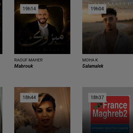
19h14
19h14
19h04
19h04
RAOUF MAHER
MOHA K
Mabrouk
Salamalek
18h44
18h44
18h37
18h37