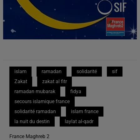
islam
ramadan
solidarité
sif
Zakat
zakat al fitr
ramadan mubarak
fidya
secours islamique france
solidarité ramadan
islam france
la nuit du destin
laylat al-qadr
France Maghreb 2