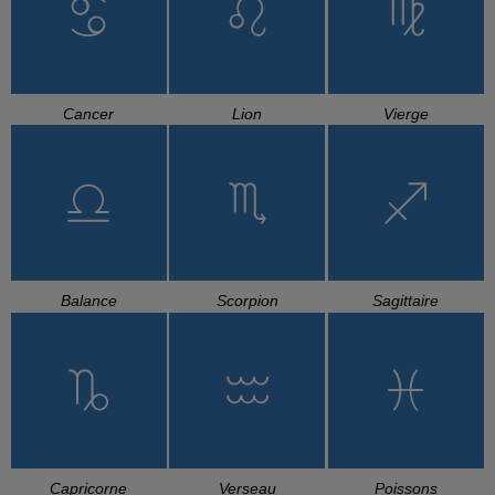
Cancer
Lion
Vierge
Balance
Scorpion
Sagittaire
Capricorne
Verseau
Poissons