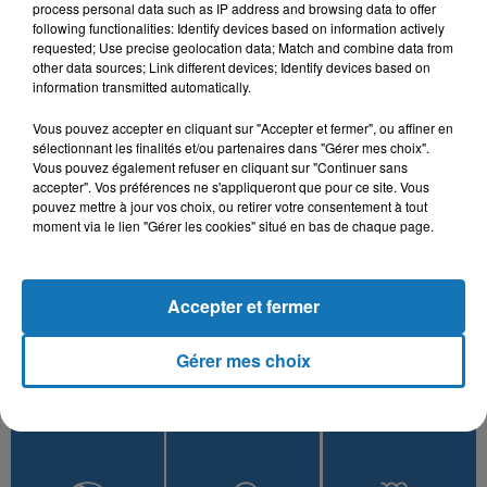
process personal data such as IP address and browsing data to offer
following functionalities: Identify devices based on information actively
TALBI ONE
DJ SOUHIL, MEZIANE
BILEL TACCHINI, KAYNA
requested; Use precise geolocation data; Match and combine data from
Alach Diri Alia
AMICHE
SAMET
other data sources; Link different devices; Identify devices based on
Gualbi Ntya Moulatou
Ena Wiyek
information transmitted automatically.
Vous pouvez accepter en cliquant sur "Accepter et fermer", ou affiner en
sélectionnant les finalités et/ou partenaires dans "Gérer mes choix".
Vous pouvez également refuser en cliquant sur "Continuer sans
L'HOROSCOPE
accepter". Vos préférences ne s'appliqueront que pour ce site. Vous
pouvez mettre à jour vos choix, ou retirer votre consentement à tout
moment via le lien "Gérer les cookies" situé en bas de chaque page.
Accepter et fermer
Gérer mes choix
Bélier
Taureau
Gémeaux