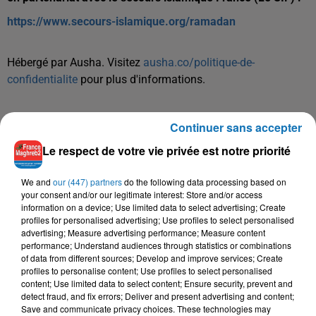
https://www.secours-islamique.org/ramadan
Hébergé par Ausha. Visitez
ausha.co/politique-de-
confidentialite
pour plus d'informations.
Continuer sans accepter
Le respect de votre vie privée est notre priorité
We and
our (447) partners
do the following data processing based on
your consent and/or our legitimate interest: Store and/or access
TITRES DIFFUSÉS
information on a device; Use limited data to select advertising; Create
profiles for personalised advertising; Use profiles to select personalised
advertising; Measure advertising performance; Measure content
performance; Understand audiences through statistics or combinations
15h09
15h09
15h05
15h05
15h02
15h02
of data from different sources; Develop and improve services; Create
profiles to personalise content; Use profiles to select personalised
content; Use limited data to select content; Ensure security, prevent and
detect fraud, and fix errors; Deliver and present advertising and content;
Save and communicate privacy choices. These technologies may