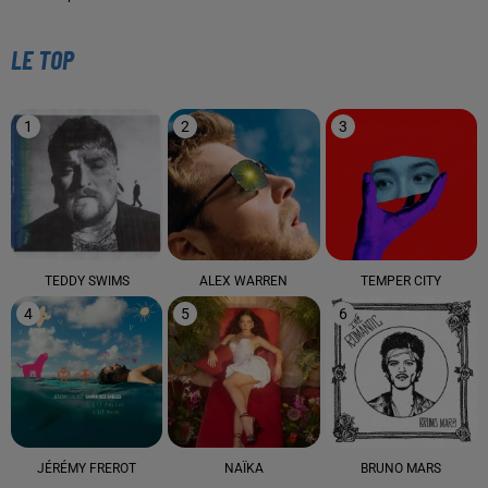
LE TOP
1
2
3
TEDDY SWIMS
ALEX WARREN
TEMPER CITY
4
5
6
JÉRÉMY FREROT
NAÏKA
BRUNO MARS