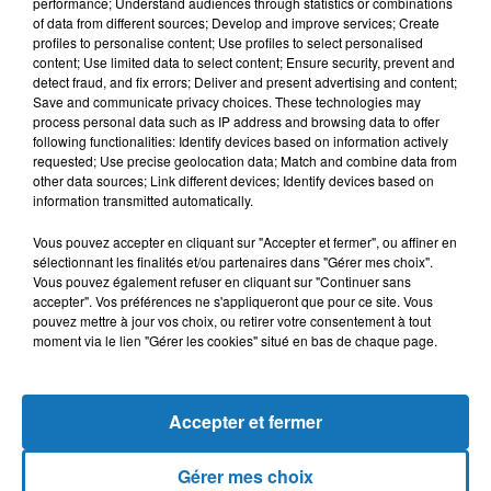
performance; Understand audiences through statistics or combinations
les conditions de vie dans un espace à la fois fertile et fragile.
of data from different sources; Develop and improve services; Create
profiles to personalise content; Use profiles to select personalised
Série
« Cultivons notre jardin »
content; Use limited data to select content; Ensure security, prevent and
detect fraud, and fix errors; Deliver and present advertising and content;
Une création éditoriale et sonore sous la direction de
Latifa
Save and communicate privacy choices. These technologies may
Loucham
pour
Radio France Maghreb 2
.
process personal data such as IP address and browsing data to offer
Une exploration de l’écologie humaine et du quotidien, à hauteur
following functionalities: Identify devices based on information actively
requested; Use precise geolocation data; Match and combine data from
d’homme et de territoire.
other data sources; Link different devices; Identify devices based on
information transmitted automatically.
À découvrir prochainement : les voix de celles et ceux qui
sèment, partagent et font grandir le vivant autour de la
Vous pouvez accepter en cliquant sur "Accepter et fermer", ou affiner en
Méditerranée.
sélectionnant les finalités et/ou partenaires dans "Gérer mes choix".
Latifa Loucham et Tarek Mami
Vous pouvez également refuser en cliquant sur "Continuer sans
accepter". Vos préférences ne s'appliqueront que pour ce site. Vous
pouvez mettre à jour vos choix, ou retirer votre consentement à tout
moment via le lien "Gérer les cookies" situé en bas de chaque page.
Accepter et fermer
Gérer mes choix