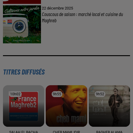
22 décembre 2025
Couscous de saison : marché local et cuisine du
Maghreb
TITRES DIFFUSÉS
10h02
10h02
9h55
9h55
9h52
9h52
SALAH EL BACHA
CHEB MAMI, IDIR
RAGHEB ALAMA