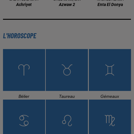
Achriyet
Azwaw 2
Enta El Donya
L'HOROSCOPE
Bélier
Taureau
Gémeaux