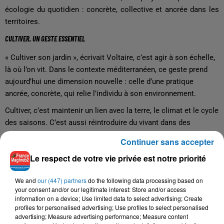
écologie du quotidien : concrète, collective et ancrée dans les
territoires.
CULTIVER, UN GESTE ESSENTIEL
« Cultiver son jardin », écrivait Voltaire, c’est agir à son échelle,
là où l’on vit. Dans le contexte méditerranéen, ce geste prend
aujourd’hui une dimension nouvelle : celle d’une pratique
ancrée, concrète, qui relie l’individu à son environnement.
Cultiver, c’est maintenir un lien avec la terre, le climat et le cycle
des saisons. C’est aussi réintroduire du vivant dans des
espaces souvent marqués par la densité urbaine ou la pression
Continuer sans accepter
économique.
Le respect de votre vie privée est notre priorité
Sur les rives de la Méditerranée, de nombreuses initiatives
montrent que cette attention portée au sol, à l’eau et à la
We and
our (447) partners
do the following data processing based on
biodiversité contribue à retisser des liens sociaux et à
your consent and/or our legitimate interest: Store and/or access
information on a device; Use limited data to select advertising; Create
rééquilibrer les territoires.
profiles for personalised advertising; Use profiles to select personalised
advertising; Measure advertising performance; Measure content
Les peuples méditerranéens partagent un même défi : préserver