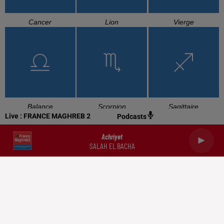
Cancer
Lion
Vierge
Balance
Scorpion
Sagittaire
Live :
FRANCE MAGHREB 2
Podcasts
Achriyet
SALAH EL BACHA
Capricorne
Verseau
Poissons