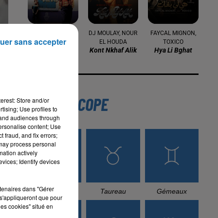
KHALED
DJ MOULAY, NOUR
FAYCAL MIGNON,
uer sans accepter
Bakhta
EL HOUDA
TOXICO
Kont Nkhaf Alik
Hya Li Bghat
L'HOROSCOPE
erest: Store and/or
tising; Use profiles to
tand audiences through
personalise content; Use
 fraud, and fix errors;
 may process personal
mation actively
vices; Identify devices
rtenaires dans "Gérer
Bélier
Taureau
Gémeaux
s'appliqueront que pour
les cookies" situé en