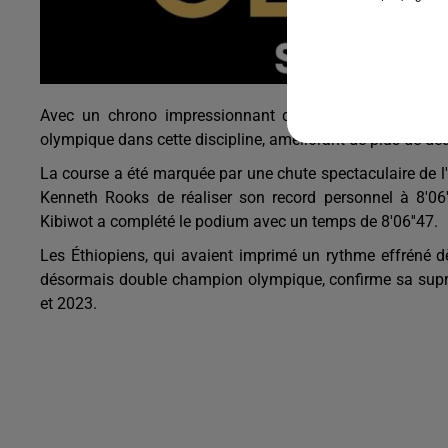
Avec un chrono impressionnant de 8'06''05, Sofiane E
olympique dans cette discipline, améliorant de plus de d
La course a été marquée par une chute spectaculaire de 
Kenneth Rooks de réaliser son record personnel à 8'06
Kibiwot a complété le podium avec un temps de 8'06''47.
Les Éthiopiens, qui avaient imprimé un rythme effréné dès
désormais double champion olympique, confirme sa sup
et 2023.