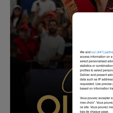
We and
our (447) partn
access information on a 
select personalised ad
statistics or combinatio
profiles to select person
Deliver and present adv
data such as IP address 
requested; Use precise g
based on information tra
Vous pouvez accepter en 
mes choix". Vous pouvez
ce site. Vous pouvez met
bas de chaque page.