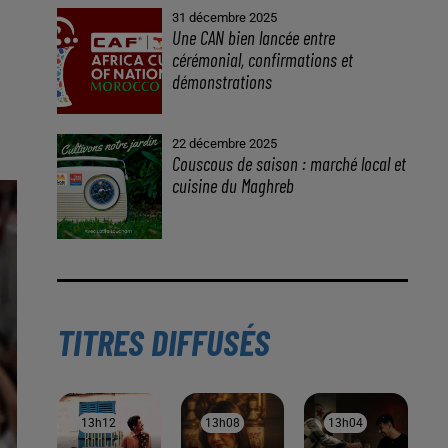
31 décembre 2025
Une CAN bien lancée entre
cérémonial, confirmations et
démonstrations
22 décembre 2025
Couscous de saison : marché local et
cuisine du Maghreb
TITRES DIFFUSÉS
13h12
13h12
13h08
13h08
13h04
13h04