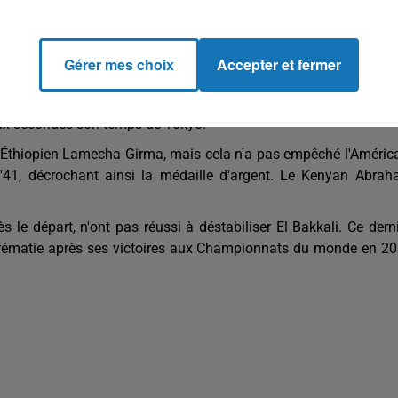
Gérer mes choix
Accepter et fermer
l Bakkali est devenu le deuxième homme à conserver son ti
eux secondes son temps de Tokyo.
l'Éthiopien Lamecha Girma, mais cela n'a pas empêché l'Améric
''41, décrochant ainsi la médaille d'argent. Le Kenyan Abra
 le départ, n'ont pas réussi à déstabiliser El Bakkali. Ce derni
rématie après ses victoires aux Championnats du monde en 2