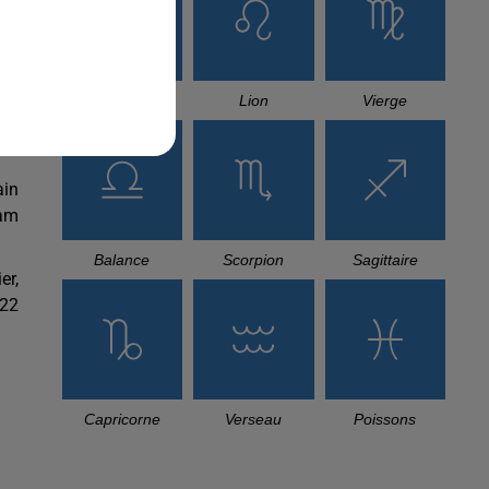
Cancer
Lion
Vierge
tre
ain
ham
Balance
Scorpion
Sagittaire
er,
022
Capricorne
Verseau
Poissons