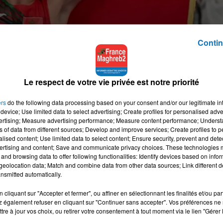
Contin
Le respect de votre vie privée est notre priorité
ers
do the following data processing based on your consent and/or our legitimate int
device; Use limited data to select advertising; Create profiles for personalised adver
vertising; Measure advertising performance; Measure content performance; Unders
ns of data from different sources; Develop and improve services; Create profiles to 
alised content; Use limited data to select content; Ensure security, prevent and detect
ertising and content; Save and communicate privacy choices. These technologies
and browsing data to offer following functionalities: Identify devices based on infor
eolocation data; Match and combine data from other data sources; Link different de
nsmitted automatically.
cliquant sur "Accepter et fermer", ou affiner en sélectionnant les finalités et/ou pa
 également refuser en cliquant sur "Continuer sans accepter". Vos préférences ne 
tre à jour vos choix, ou retirer votre consentement à tout moment via le lien "Gérer 