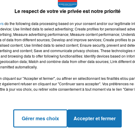
Le respect de votre vie privée est notre priorité
ers
do the following data processing based on your consent and/or our legitimate int
device; Use limited data to select advertising; Create profiles for personalised adver
ERCHER
vertising; Measure advertising performance; Measure content performance; Unders
ns of data from different sources; Develop and improve services; Create profiles to 
alised content; Use limited data to select content; Ensure security, prevent and detect
ertising and content; Save and communicate privacy choices. These technologies
and browsing data to offer following functionalities: Identify devices based on infor
eolocation data; Match and combine data from other data sources; Link different de
nsmitted automatically.
cliquant sur "Accepter et fermer", ou affiner en sélectionnant les finalités et/ou pa
 également refuser en cliquant sur "Continuer sans accepter". Vos préférences ne 
tre à jour vos choix, ou retirer votre consentement à tout moment via le lien "Gérer 
NEWS
PODCASTS
DOCUMENTATION
TRIBUNES
Gérer mes choix
Accepter et fermer