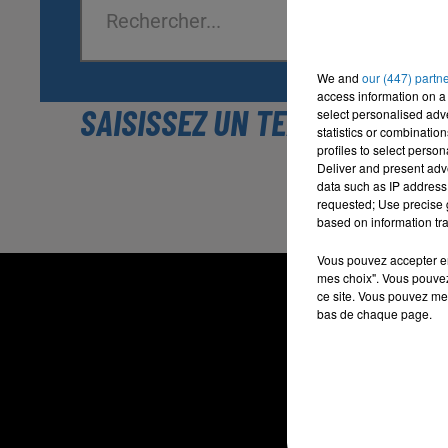
We and
our (447) partn
access information on a 
SAISISSEZ UN TEXTE À RECH
select personalised ad
statistics or combinatio
profiles to select person
Deliver and present adv
data such as IP address 
requested; Use precise g
based on information tra
Vous pouvez accepter en 
mes choix". Vous pouvez
ce site. Vous pouvez met
bas de chaque page.
RADIO