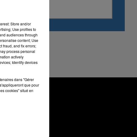
erest: Store and/or
tising; Use profiles to
tand audiences through
personalise content; Use
 fraud, and fix errors;
 may process personal
mation actively
vices; Identify devices
rtenaires dans "Gérer
s'appliqueront que pour
les cookies" situé en
CONTACT