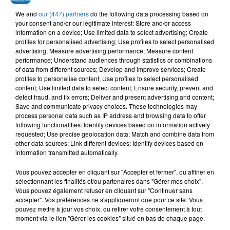
We and
our (447) partners
do the following data processing based on
your consent and/or our legitimate interest: Store and/or access
information on a device; Use limited data to select advertising; Create
profiles for personalised advertising; Use profiles to select personalised
advertising; Measure advertising performance; Measure content
performance; Understand audiences through statistics or combinations
of data from different sources; Develop and improve services; Create
profiles to personalise content; Use profiles to select personalised
content; Use limited data to select content; Ensure security, prevent and
TITRES DIFFUSÉS
detect fraud, and fix errors; Deliver and present advertising and content;
Save and communicate privacy choices. These technologies may
process personal data such as IP address and browsing data to offer
following functionalities: Identify devices based on information actively
9h08
9h08
9h05
9h05
9h02
9h02
requested; Use precise geolocation data; Match and combine data from
other data sources; Link different devices; Identify devices based on
information transmitted automatically.
Vous pouvez accepter en cliquant sur "Accepter et fermer", ou affiner en
sélectionnant les finalités et/ou partenaires dans "Gérer mes choix".
Vous pouvez également refuser en cliquant sur "Continuer sans
TAWSEN
HIND ZIADI
SOOLKING, CHEBA
accepter". Vos préférences ne s'appliqueront que pour ce site. Vous
Zid Sawt
Zine
ZOHRA
pouvez mettre à jour vos choix, ou retirer votre consentement à tout
Saknet Marseille
moment via le lien "Gérer les cookies" situé en bas de chaque page.