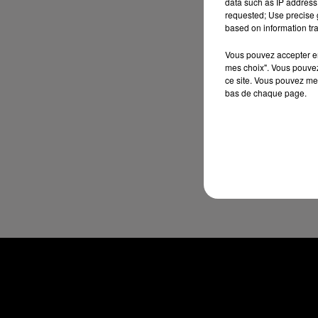
data such as IP address 
requested; Use precise g
based on information tra
Vous pouvez accepter en 
mes choix". Vous pouvez
ce site. Vous pouvez met
bas de chaque page.