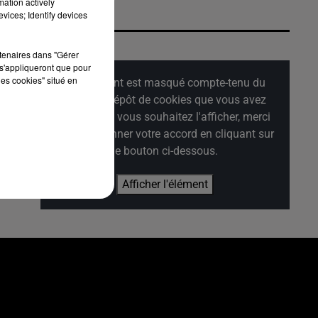
mation actively
vices; Identify devices
rtenaires dans "Gérer
s'appliqueront que pour
les cookies" situé en
Cet élément est masqué compte-tenu du
refus du dépôt de cookies que vous avez
exprimé. Si vous souhaitez l'afficher, merci
de nous donner votre accord en cliquant sur
le bouton ci-dessous.
Afficher l'élément