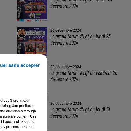
décembre 2024
26 décembre 2024
Le grand forum #Lgf du lundi 23
décembre 2024
uer sans accepter
23 décembre 2024
Le grand forum #Lgf du vendredi 20
décembre 2024
erest: Store and/or
20 décembre 2024
tising; Use profiles to
Le grand forum #Lgf du jeudi 19
tand audiences through
décembre 2024
personalise content; Use
 fraud, and fix errors;
 may process personal