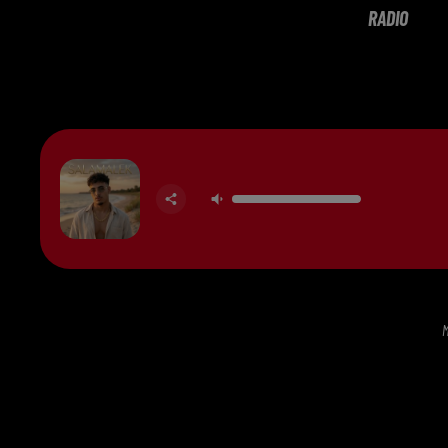
RADIO
M