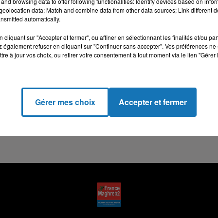
and browsing data to offer following functionalities: Identify devices based on infor
eolocation data; Match and combine data from other data sources; Link different de
nsmitted automatically.
cliquant sur "Accepter et fermer", ou affiner en sélectionnant les finalités et/ou pa
 également refuser en cliquant sur "Continuer sans accepter". Vos préférences ne 
tre à jour vos choix, ou retirer votre consentement à tout moment via le lien "Gérer 
Gérer mes choix
Accepter et fermer