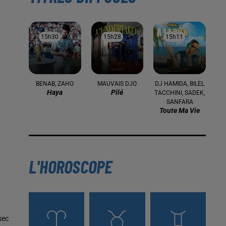
15h30
15h30
15h28
15h28
15h11
15h11
BENAB, ZAHO
MAUVAIS DJO
DJ HAMIDA, BILEL
Haya
Pilé
TACCHINI, SADEK,
SANFARA
Toute Ma Vie
L'HOROSCOPE
sec