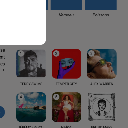
 le
Capricorne
Verseau
Poissons
 de
LE TOP
tte
son
 se
1
2
3
ent
ses
 !
TEDDY SWIMS
TEMPER CITY
ALEX WARREN
4
5
6
JÉRÉMY FREROT
NAÏKA
BRUNO MARS