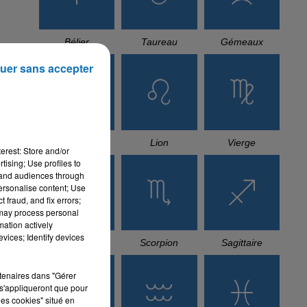
Bélier
Taureau
Gémeaux
uer sans accepter
t
Cancer
Lion
Vierge
erest: Store and/or
tising; Use profiles to
tand audiences through
personalise content; Use
 fraud, and fix errors;
 may process personal
mation actively
vices; Identify devices
Balance
Scorpion
Sagittaire
ins
rtenaires dans "Gérer
se.
s'appliqueront que pour
ses
les cookies" situé en