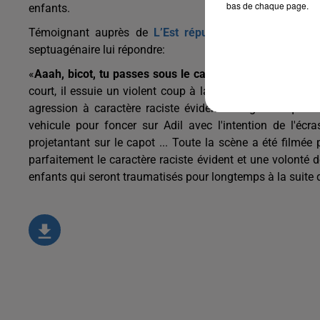
bas de chaque page.
enfants.
Témoignant auprès de
L’Est républicain
, le journal qu
septuagénaire lui répondre:
«
Aaah, bicot, tu passes sous le capot aujourd’hui !
». «
J’
court, il essuie un violent coup à la poitrine, porté par l’
agression à caractère raciste évident a dégénérè quan
vehicule pour foncer sur Adil avec l'intention de l'éc
projetantant sur le capot ... Toute la scène a été filmée
parfaitement le caractère raciste évident et une volonté d
enfants qui seront traumatisés pour longtemps à la suite 