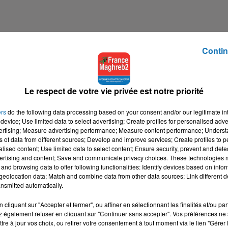
Contin
STE, À DÔLE, RACONTE SUR FRANCE MAGHREB 2 LE
on raciste inoië et des pus violentes qui a failli lui couter la vie
Le respect de votre vie privée est notre priorité
 vendredi 30 avril pour ranconter le récit d'une agression raciste e
 l'appui.
ers
do the following data processing based on your consent and/or our legitimate int
device; Use limited data to select advertising; Create profiles for personalised adver
vertising; Measure advertising performance; Measure content performance; Unders
a menacé avec, en continuant à nous insulter. Je ressentais qu’il
ns of data from different sources; Develop and improve services; Create profiles to 
alised content; Use limited data to select content; Ensure security, prevent and detect
ertising and content; Save and communicate privacy choices. These technologies
arKSZq0I
and browsing data to offer following functionalities: Identify devices based on infor
eolocation data; Match and combine data from other data sources; Link different de
nsmitted automatically.
il a remarqué la présence d'un homme aux attitudes pour le mo
cliquant sur "Accepter et fermer", ou affiner en sélectionnant les finalités et/ou pa
train de prendre des photos des enfants qui jouaient sur la terras
 également refuser en cliquant sur "Continuer sans accepter". Vos préférences ne 
l’individu en lui demandant à voir les photos qu'il a prises de 
tre à jour vos choix, ou retirer votre consentement à tout moment via le lien "Gérer 