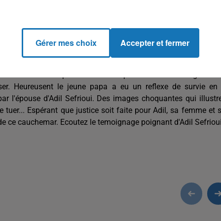
i a révélé l'agression, Adil Sefriouil s’est dit choqué de voir
Gérer mes choix
Accepter et fermer
ai crié à ma femme d’appeler la police
», se souvient Adil. Pris
agresseur qui s’est servi de l’appareil photo pour le frapper... Ce
d le viel homme après une course pousuite a fait usage de 
raser. Heureusent le jeune papa a eu un reflexe de survie en
 par l'épouse d'Adil Sefrioui. Des images choquantes qui illustr
e tuer... Espérant que justice soit faite pour Adil, sa femme et 
de ce cauchemar. Ecoutez le temoignage poignant d'Adil Sefrioui