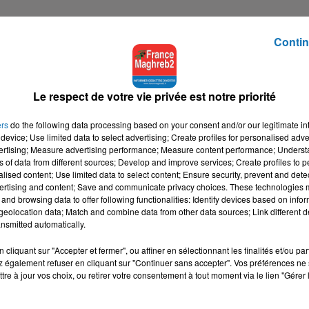
Contin
e écoute, en direct sur
Le respect de votre vie privée est notre priorité
ment réécouter l’émission
 sur toutes les plateformes
ers
do the following data processing based on your consent and/or our legitimate int
device; Use limited data to select advertising; Create profiles for personalised adver
vertising; Measure advertising performance; Measure content performance; Unders
ns of data from different sources; Develop and improve services; Create profiles to 
ance Bonjour :
alised content; Use limited data to select content; Ensure security, prevent and detect
ertising and content; Save and communicate privacy choices. These technologies
and browsing data to offer following functionalities: Identify devices based on infor
eolocation data; Match and combine data from other data sources; Link different de
nsmitted automatically.
cliquant sur "Accepter et fermer", ou affiner en sélectionnant les finalités et/ou pa
tialite
pour plus d'informations.
 également refuser en cliquant sur "Continuer sans accepter". Vos préférences ne 
tre à jour vos choix, ou retirer votre consentement à tout moment via le lien "Gérer 