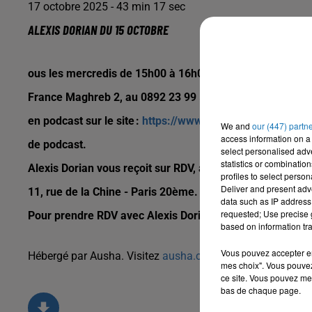
17 octobre 2025 - 43 min 17 sec
ALEXIS DORIAN DU 15 OCTOBRE
ous les mercredis de 15h00 à 16h00, Alexis Dorian à votr
France Maghreb 2, au 0892 23 99 50. Vous pouvez égale
en podcast sur le site :
https://www.alexis-dorian.com/
et
We and
our (447) partn
access information on a 
de podcast.
select personalised ad
statistics or combinatio
Alexis Dorian vous reçoit sur RDV, au cabinet France Voy
profiles to select person
Deliver and present adv
11, rue de la Chine - Paris 20ème. Métro Gambetta.
data such as IP address 
requested; Use precise g
Pour prendre RDV avec Alexis Dorian : +33 1 43 66 62 25
based on information tra
Vous pouvez accepter en 
Hébergé par Ausha. Visitez
ausha.co/politique-de-confiden
mes choix". Vous pouvez
ce site. Vous pouvez met
bas de chaque page.