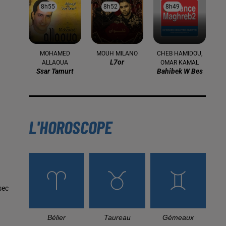
8h55
8h55
8h52
8h52
8h49
8h49
MOHAMED
MOUH MILANO
CHEB HAMIDOU,
L7or
ALLAOUA
OMAR KAMAL
Ssar Tamurt
Bahibek W Bes
L'HOROSCOPE
sec
Bélier
Taureau
Gémeaux