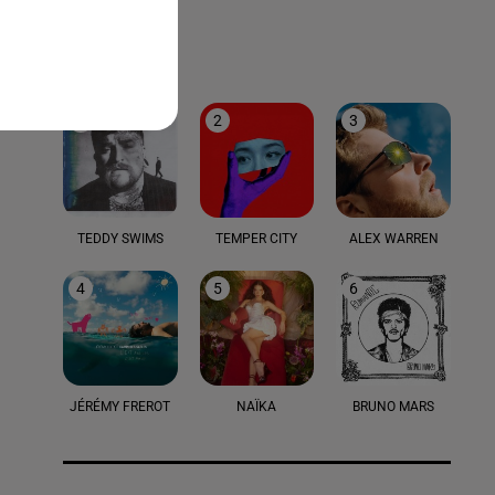
LE TOP
1
2
3
TEDDY SWIMS
TEMPER CITY
ALEX WARREN
4
5
6
JÉRÉMY FREROT
NAÏKA
BRUNO MARS