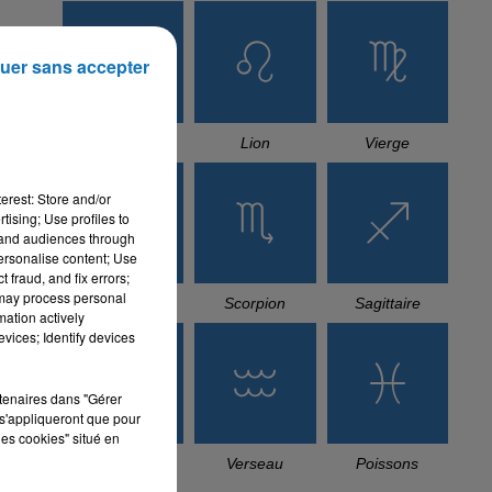
uer sans accepter
Cancer
Lion
Vierge
erest: Store and/or
tising; Use profiles to
tand audiences through
personalise content; Use
 fraud, and fix errors;
 may process personal
Balance
Scorpion
Sagittaire
mation actively
vices; Identify devices
rtenaires dans "Gérer
s'appliqueront que pour
les cookies" situé en
Capricorne
Verseau
Poissons