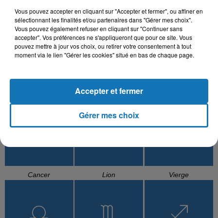
Vous pouvez accepter en cliquant sur "Accepter et fermer", ou affiner en
sélectionnant les finalités et/ou partenaires dans "Gérer mes choix".
Vous pouvez également refuser en cliquant sur "Continuer sans
accepter". Vos préférences ne s'appliqueront que pour ce site. Vous
pouvez mettre à jour vos choix, ou retirer votre consentement à tout
moment via le lien "Gérer les cookies" situé en bas de chaque page.
Accepter et fermer
Bélier
Taureau
Gémeaux
Gérer mes choix
Cancer
Lion
Vierge