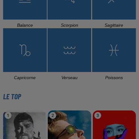
Balance
Scorpion
Sagittaire
Capricorne
Verseau
Poissons
LE TOP
1
2
3