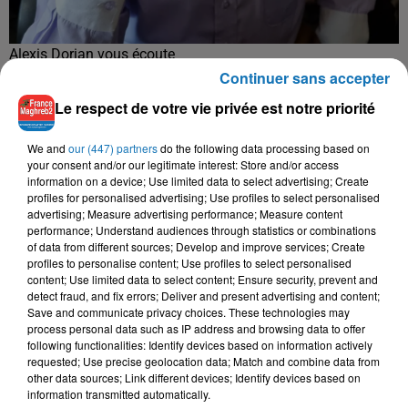
Alexis Dorian vous écoute
Continuer sans accepter
Crédit :
Alexis Dorian
TITRES DIFFUSÉS
Le respect de votre vie privée est notre priorité
We and
our (447) partners
do the following data processing based on
your consent and/or our legitimate interest: Store and/or access
6h46
6h46
6h43
6h43
6h37
6h37
information on a device; Use limited data to select advertising; Create
profiles for personalised advertising; Use profiles to select personalised
advertising; Measure advertising performance; Measure content
performance; Understand audiences through statistics or combinations
of data from different sources; Develop and improve services; Create
profiles to personalise content; Use profiles to select personalised
content; Use limited data to select content; Ensure security, prevent and
FAYCAL MIGNON, TOXICO
MOHA K
SAMIRA SAID
detect fraud, and fix errors; Deliver and present advertising and content;
Hya Li Bghat
Salamalek
Hawa Hawa
Save and communicate privacy choices. These technologies may
process personal data such as IP address and browsing data to offer
following functionalities: Identify devices based on information actively
requested; Use precise geolocation data; Match and combine data from
other data sources; Link different devices; Identify devices based on
L'HOROSCOPE
information transmitted automatically.