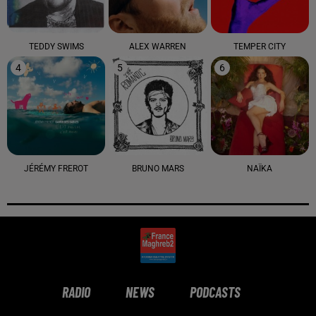
TEDDY SWIMS
ALEX WARREN
TEMPER CITY
4
5
6
JÉRÉMY FREROT
BRUNO MARS
NAÏKA
RADIO
NEWS
PODCASTS