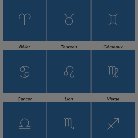
Bélier
Taureau
Gémeaux
Cancer
Lion
Vierge