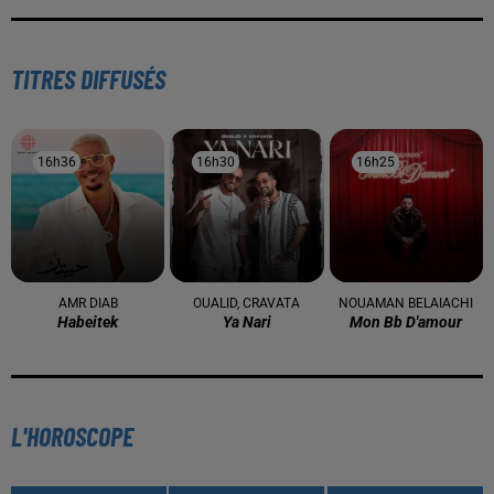
TITRES DIFFUSÉS
16h36
16h36
16h30
16h30
16h25
16h25
AMR DIAB
OUALID, CRAVATA
NOUAMAN BELAIACHI
Habeitek
Ya Nari
Mon Bb D'amour
L'HOROSCOPE