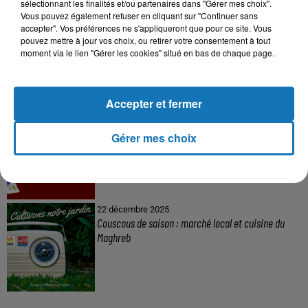
sélectionnant les finalités et/ou partenaires dans "Gérer mes choix".
Vous pouvez également refuser en cliquant sur "Continuer sans
16 mai 2024
accepter". Vos préférences ne s'appliqueront que pour ce site. Vous
Baya: La Muse Algérienne Qui a Charmé le Monde
pouvez mettre à jour vos choix, ou retirer votre consentement à tout
moment via le lien "Gérer les cookies" situé en bas de chaque page.
Accepter et fermer
31 décembre 2025
Une CAN bien lancée entre cérémonial,
Gérer mes choix
confirmations et démonstrations
22 décembre 2025
Couscous de saison : marché local et cuisine du
Maghreb