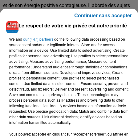
et de son énergie positive contagieuse. Il aborde des sujets
graves tout en restant bienveillant et humain.
Continuer sans accepter
Cette bienveillance serait-elle la clé de ses succès ?
Le respect de votre vie privée est notre priorité
En tout l'authenticité et le naturel, reste la marque de
We and
our (447) partners
do the following data processing based on
fabrique de ce Youtubeur hors pair!
your consent and/or our legitimate interest: Store and/or access
information on a device; Use limited data to select advertising; Create
profiles for personalised advertising; Use profiles to select personalised
advertising; Measure advertising performance; Measure content
sa chaîne :
performance; Understand audiences through statistics or combinations
of data from different sources; Develop and improve services; Create
https://youtu.be/qXsmFuhsdTQ
profiles to personalise content; Use profiles to select personalised
content; Use limited data to select content; Ensure security, prevent and
detect fraud, and fix errors; Deliver and present advertising and content;
Save and communicate privacy choices. These technologies may
process personal data such as IP address and browsing data to offer
following functionalities: Identify devices based on information actively
requested; Use precise geolocation data; Match and combine data from
other data sources; Link different devices; Identify devices based on
information transmitted automatically.
À LA UNE
Vous pouvez accepter en cliquant sur "Accepter et fermer", ou affiner en