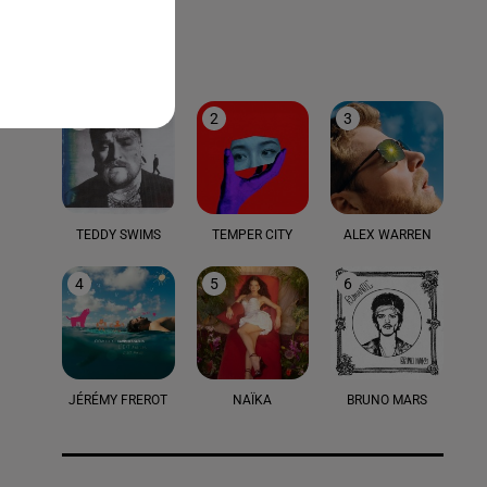
LE TOP
1
2
3
TEDDY SWIMS
TEMPER CITY
ALEX WARREN
4
5
6
JÉRÉMY FREROT
NAÏKA
BRUNO MARS