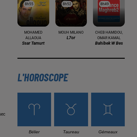
8h55
8h55
8h52
8h52
8h49
8h49
MOHAMED
MOUH MILANO
CHEB HAMIDOU,
L7or
ALLAOUA
OMAR KAMAL
Ssar Tamurt
Bahibek W Bes
L'HOROSCOPE
sec
Bélier
Taureau
Gémeaux