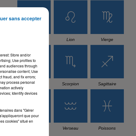
uer sans accepter
.
e
Cancer
Lion
Vierge
erest: Store and/or
tising; Use profiles to
tand audiences through
personalise content; Use
 fraud, and fix errors;
 may process personal
Balance
Scorpion
Sagittaire
mation actively
vices; Identify devices
rtenaires dans "Gérer
s'appliqueront que pour
les cookies" situé en
Capricorne
Verseau
Poissons