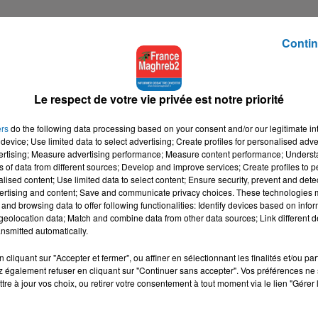
Contin
France Maghreb 2, traite dans une première partie une thématique
 sujet brulant de l'actualité : immigration et nouvelle circulaire d
Le respect de votre vie privée est notre priorité
 interactive. Les auditeurs sollicitent Maître Boukhelifa sur des
ers
do the following data processing based on your consent and/or our legitimate int
device; Use limited data to select advertising; Create profiles for personalised adver
vertising; Measure advertising performance; Measure content performance; Unders
tialite
pour plus d'informations.
ns of data from different sources; Develop and improve services; Create profiles to 
alised content; Use limited data to select content; Ensure security, prevent and detect
ertising and content; Save and communicate privacy choices. These technologies
and browsing data to offer following functionalities: Identify devices based on infor
eolocation data; Match and combine data from other data sources; Link different de
nsmitted automatically.
cliquant sur "Accepter et fermer", ou affiner en sélectionnant les finalités et/ou pa
 également refuser en cliquant sur "Continuer sans accepter". Vos préférences ne 
tre à jour vos choix, ou retirer votre consentement à tout moment via le lien "Gérer 