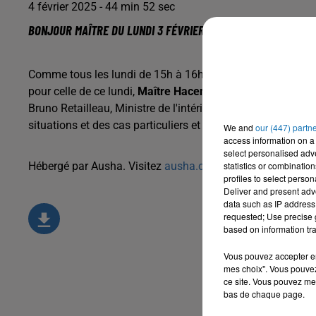
4 février 2025 - 44 min 52 sec
BONJOUR MAÎTRE DU LUNDI 3 FÉVRIER
Comme tous les lundi de 15h à 16h,
Bonjour Maître
, sur 
pour celle de ce lundi,
Maître Hacen Boukhelifa
traite d'un
Bruno Retailleau, Ministre de l'intérieur. La 2ème partie est
situations et des cas particuliers et des
We and
our (447) partn
access information on a 
select personalised ad
Hébergé par Ausha. Visitez
ausha.co/politique-de-confiden
statistics or combinatio
profiles to select person
Deliver and present adv
data such as IP address 
requested; Use precise g
based on information tra
Vous pouvez accepter en 
mes choix". Vous pouvez
ce site. Vous pouvez met
bas de chaque page.