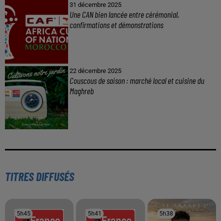
31 décembre 2025
Une CAN bien lancée entre cérémonial,
confirmations et démonstrations
22 décembre 2025
Couscous de saison : marché local et cuisine du
Maghreb
TITRES DIFFUSÉS
5h45
5h45
5h41
5h41
5h38
5h38