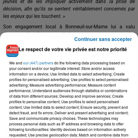
jeunes et de les impliquer activement dans la prise de
décision, afin qu'ils se sentent véritablement concernés par
les enjeux qui les touchent. »
Son engagement local à Bonneuil-sur-Marne lui a valu
d'occuper des fonctions où il a pu mettre en œuvre des
Continuer sans accepter
politiques favorisant le développement durable et l'égalité
Le respect de votre vie privée est notre priorité
sociale.
Mais c'est surtout son approche bienveillante des relations
We and
our (447) partners
do the following data processing based on
franco-africaines qui distingue Akli Mellouli. Convaincu du
your consent and/or our legitimate interest: Store and/or access
information on a device; Use limited data to select advertising; Create
potentiel transformateur des diasporas africaines, il œuvre à
profiles for personalised advertising; Use profiles to select personalised
créer des ponts entre la France et les pays d'origine de la
advertising; Measure advertising performance; Measure content
diaspora africaine, favorisant le dialogue et la coopération
performance; Understand audiences through statistics or combinations
of data from different sources; Develop and improve services; Create
mutuelle. Pour lui, la lutte contre les inégalités sociales et la
profiles to personalise content; Use profiles to select personalised
protection de l'environnement sont indissociables.
content; Use limited data to select content; Ensure security, prevent and
detect fraud, and fix errors; Deliver and present advertising and content;
Save and communicate privacy choices. These technologies may
process personal data such as IP address and browsing data to offer
following functionalities: Identify devices based on information actively
requested; Use precise geolocation data; Match and combine data from