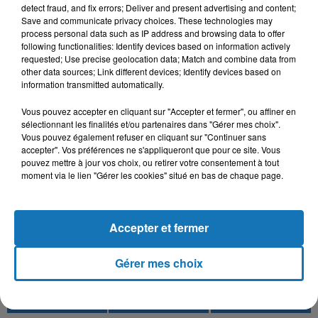
6h50
6h50
6h46
6h46
6h43
6h43
detect fraud, and fix errors; Deliver and present advertising and content;
Save and communicate privacy choices. These technologies may
process personal data such as IP address and browsing data to offer
following functionalities: Identify devices based on information actively
requested; Use precise geolocation data; Match and combine data from
other data sources; Link different devices; Identify devices based on
information transmitted automatically.
MOHAMED RAMADAN
FAYCAL MIGNON, TOXICO
MOHA K
Roo7
Hya Li Bghat
Salamalek
Vous pouvez accepter en cliquant sur "Accepter et fermer", ou affiner en
sélectionnant les finalités et/ou partenaires dans "Gérer mes choix".
Vous pouvez également refuser en cliquant sur "Continuer sans
accepter". Vos préférences ne s'appliqueront que pour ce site. Vous
pouvez mettre à jour vos choix, ou retirer votre consentement à tout
moment via le lien "Gérer les cookies" situé en bas de chaque page.
L'HOROSCOPE
Accepter et fermer
Gérer mes choix