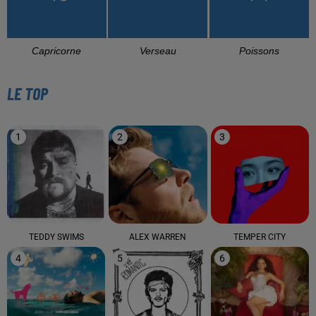
Capricorne
Verseau
Poissons
LE TOP
1
2
3
TEDDY SWIMS
ALEX WARREN
TEMPER CITY
4
5
6