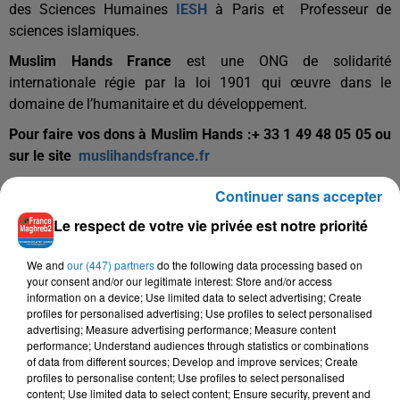
des Sciences Humaines
IESH
à Paris et Professeur de
sciences islamiques.
Muslim Hands France
est une ONG de solidarité
internationale régie par la loi 1901 qui œuvre dans le
domaine de l’humanitaire et du développement.
Pour faire vos dons à Muslim Hands :+ 33 1 49 48 05 05 ou
sur le site
muslihandsfrance.fr
Emission du 19 avril, 7ème ramadan
Continuer sans accepter
Le respect de votre vie privée est notre priorité
We and
our (447) partners
do the following data processing based on
your consent and/or our legitimate interest: Store and/or access
information on a device; Use limited data to select advertising; Create
profiles for personalised advertising; Use profiles to select personalised
advertising; Measure advertising performance; Measure content
TITRES DIFFUSÉS
performance; Understand audiences through statistics or combinations
of data from different sources; Develop and improve services; Create
profiles to personalise content; Use profiles to select personalised
content; Use limited data to select content; Ensure security, prevent and