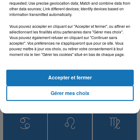
Ena Wiyek
requested; Use precise geolocation data; Match and combine data from
other data sources; Link different devices; Identify devices based on
information transmitted automatically.
Vous pouvez accepter en cliquant sur "Accepter et fermer", ou affiner en
sélectionnant les finalités et/ou partenaires dans "Gérer mes choix".
L'HOROSCOPE
Vous pouvez également refuser en cliquant sur "Continuer sans
accepter". Vos préférences ne s'appliqueront que pour ce site. Vous
pouvez mettre à jour vos choix, ou retirer votre consentement à tout
moment via le lien "Gérer les cookies" situé en bas de chaque page.
Accepter et fermer
Gérer mes choix
Bélier
Taureau
Gémeaux