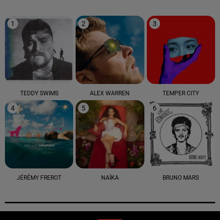
1
2
3
TEDDY SWIMS
ALEX WARREN
TEMPER CITY
4
5
6
JÉRÉMY FREROT
NAÏKA
BRUNO MARS