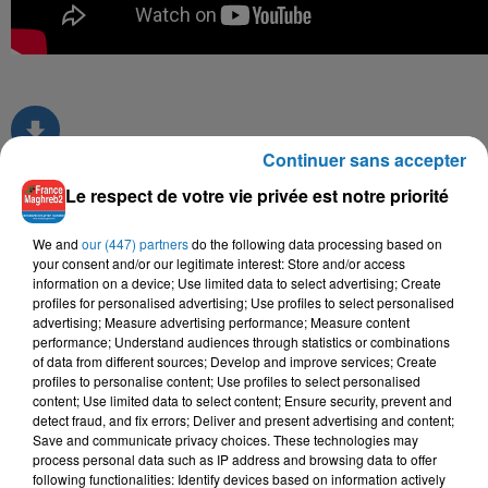
Continuer sans accepter
Le respect de votre vie privée est notre priorité
TITRES DIFFUSÉS
We and
our (447) partners
do the following data processing based on
your consent and/or our legitimate interest: Store and/or access
information on a device; Use limited data to select advertising; Create
profiles for personalised advertising; Use profiles to select personalised
20h51
20h51
20h48
20h48
20h43
20h43
advertising; Measure advertising performance; Measure content
performance; Understand audiences through statistics or combinations
of data from different sources; Develop and improve services; Create
profiles to personalise content; Use profiles to select personalised
content; Use limited data to select content; Ensure security, prevent and
detect fraud, and fix errors; Deliver and present advertising and content;
Save and communicate privacy choices. These technologies may
LAZARO
BILEL TACCHINI, KAYNA
MOHAMED ALLAOUA
process personal data such as IP address and browsing data to offer
Zombie
Uthemuthara
SAMET
following functionalities: Identify devices based on information actively