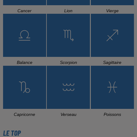
Cancer
Lion
Vierge
Balance
Scorpion
Sagittaire
Capricorne
Verseau
Poissons
LE TOP