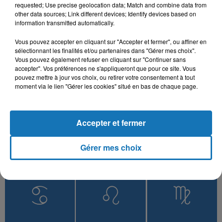
Zemer
Ena Wiyek
requested; Use precise geolocation data; Match and combine data from
other data sources; Link different devices; Identify devices based on
information transmitted automatically.
Vous pouvez accepter en cliquant sur "Accepter et fermer", ou affiner en
sélectionnant les finalités et/ou partenaires dans "Gérer mes choix".
L'HOROSCOPE
Vous pouvez également refuser en cliquant sur "Continuer sans
accepter". Vos préférences ne s'appliqueront que pour ce site. Vous
pouvez mettre à jour vos choix, ou retirer votre consentement à tout
moment via le lien "Gérer les cookies" situé en bas de chaque page.
Accepter et fermer
Gérer mes choix
Bélier
Taureau
Gémeaux