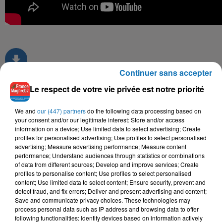
Continuer sans accepter
Le respect de votre vie privée est notre priorité
TITRES DIFFUSÉS
We and
our (447) partners
do the following data processing based on
your consent and/or our legitimate interest: Store and/or access
information on a device; Use limited data to select advertising; Create
profiles for personalised advertising; Use profiles to select personalised
12h29
12h29
12h25
12h25
12h17
12h17
advertising; Measure advertising performance; Measure content
performance; Understand audiences through statistics or combinations
of data from different sources; Develop and improve services; Create
profiles to personalise content; Use profiles to select personalised
content; Use limited data to select content; Ensure security, prevent and
detect fraud, and fix errors; Deliver and present advertising and content;
Save and communicate privacy choices. These technologies may
DHURATA DORA,
BILEL TACCHINI, KAYNA
MALIKA DOMRANE
process personal data such as IP address and browsing data to offer
Fkigh Ak Ssura
SOOLKING
SAMET
following functionalities: Identify devices based on information actively