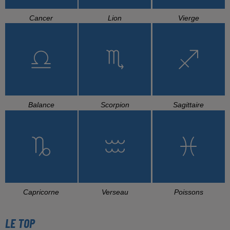
Cancer
Lion
Vierge
Balance
Scorpion
Sagittaire
Capricorne
Verseau
Poissons
LE TOP