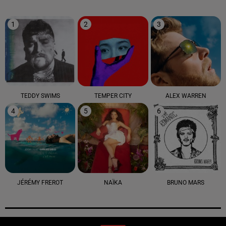
1
2
3
TEDDY SWIMS
TEMPER CITY
ALEX WARREN
4
5
6
JÉRÉMY FREROT
NAÏKA
BRUNO MARS