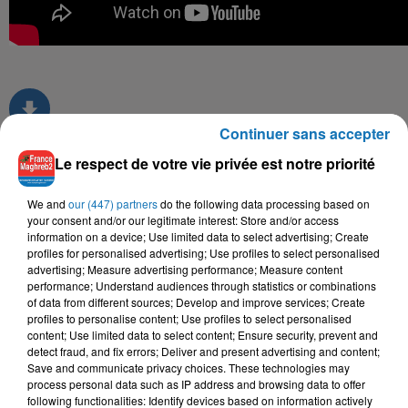
Continuer sans accepter
Le respect de votre vie privée est notre priorité
TITRES DIFFUSÉS
We and
our (447) partners
do the following data processing based on
your consent and/or our legitimate interest: Store and/or access
information on a device; Use limited data to select advertising; Create
profiles for personalised advertising; Use profiles to select personalised
16h05
16h05
16h02
16h02
15h55
15h55
advertising; Measure advertising performance; Measure content
performance; Understand audiences through statistics or combinations
of data from different sources; Develop and improve services; Create
profiles to personalise content; Use profiles to select personalised
content; Use limited data to select content; Ensure security, prevent and
detect fraud, and fix errors; Deliver and present advertising and content;
Save and communicate privacy choices. These technologies may
ABDOU GAMBETTA,
SOOLKING, CHEBA
DAOUDI
process personal data such as IP address and browsing data to offer
Khoud Zine
GHANI GABED
ZOHRA
following functionalities: Identify devices based on information actively