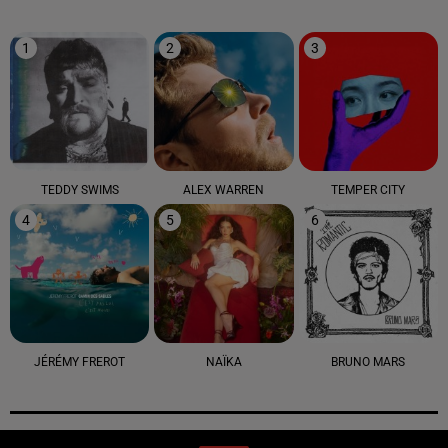
1
2
3
TEDDY SWIMS
ALEX WARREN
TEMPER CITY
4
5
6
JÉRÉMY FREROT
NAÏKA
BRUNO MARS