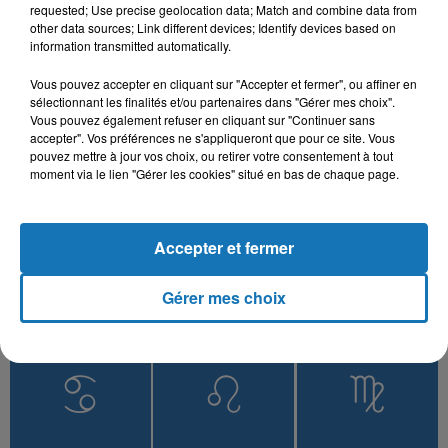
Fi Yedi Teswirtek
Saknet Marseille
requested; Use precise geolocation data; Match and combine data from
other data sources; Link different devices; Identify devices based on
information transmitted automatically.
Vous pouvez accepter en cliquant sur "Accepter et fermer", ou affiner en
sélectionnant les finalités et/ou partenaires dans "Gérer mes choix".
L'HOROSCOPE
Vous pouvez également refuser en cliquant sur "Continuer sans
accepter". Vos préférences ne s'appliqueront que pour ce site. Vous
pouvez mettre à jour vos choix, ou retirer votre consentement à tout
moment via le lien "Gérer les cookies" situé en bas de chaque page.
Accepter et fermer
Gérer mes choix
Bélier
Taureau
Gémeaux