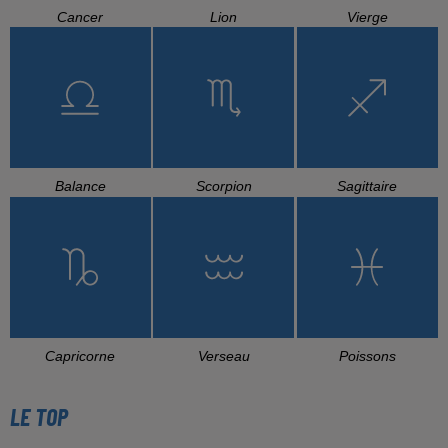
Cancer
Lion
Vierge
Balance
Scorpion
Sagittaire
Capricorne
Verseau
Poissons
LE TOP