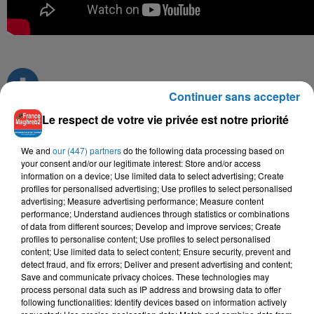
Continuer sans accepter
Le respect de votre vie privée est notre priorité
TITRES DIFFUSÉS
We and
our (447) partners
do the following data processing based on
your consent and/or our legitimate interest: Store and/or access
information on a device; Use limited data to select advertising; Create
profiles for personalised advertising; Use profiles to select personalised
advertising; Measure advertising performance; Measure content
5h54
5h54
5h51
5h51
5h46
5h46
performance; Understand audiences through statistics or combinations
of data from different sources; Develop and improve services; Create
profiles to personalise content; Use profiles to select personalised
content; Use limited data to select content; Ensure security, prevent and
detect fraud, and fix errors; Deliver and present advertising and content;
Save and communicate privacy choices. These technologies may
process personal data such as IP address and browsing data to offer
KAMEL OUJDI
MOUH MILANO
NOUR CHIBA
following functionalities: Identify devices based on information actively
Maria-Maria
L7or
Ness El Janoub