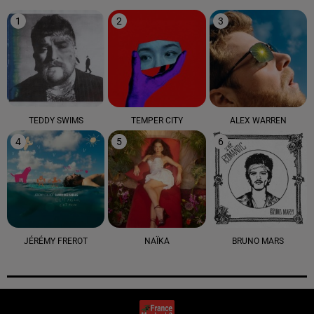
1
2
3
TEDDY SWIMS
TEMPER CITY
ALEX WARREN
4
5
6
JÉRÉMY FREROT
NAÏKA
BRUNO MARS