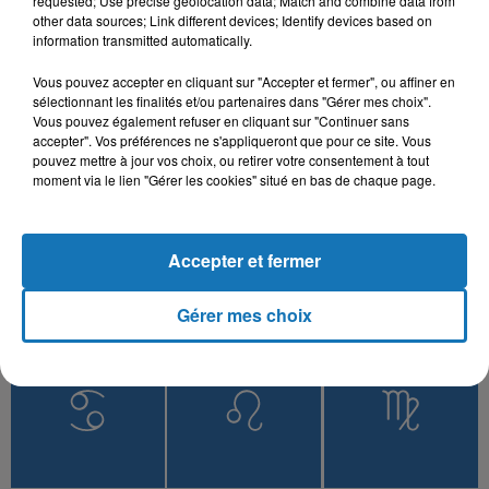
requested; Use precise geolocation data; Match and combine data from
other data sources; Link different devices; Identify devices based on
information transmitted automatically.
Vous pouvez accepter en cliquant sur "Accepter et fermer", ou affiner en
L'HOROSCOPE
sélectionnant les finalités et/ou partenaires dans "Gérer mes choix".
Vous pouvez également refuser en cliquant sur "Continuer sans
accepter". Vos préférences ne s'appliqueront que pour ce site. Vous
pouvez mettre à jour vos choix, ou retirer votre consentement à tout
moment via le lien "Gérer les cookies" situé en bas de chaque page.
Accepter et fermer
Gérer mes choix
Bélier
Taureau
Gémeaux