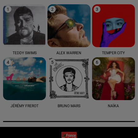
1
2
3
TEDDY SWIMS
ALEX WARREN
TEMPER CITY
4
5
6
JÉRÉMY FREROT
BRUNO MARS
NAÏKA