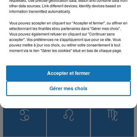
requested; Use precise geolocation data; Match and combine data from
other data sources; Link different devices; Identify devices based on
information transmitted automatically.
Vous pouvez accepter en cliquant sur "Accepter et fermer", ou affiner en
L'HOROSCOPE
sélectionnant les finalités et/ou partenaires dans "Gérer mes choix".
Vous pouvez également refuser en cliquant sur "Continuer sans
accepter". Vos préférences ne s'appliqueront que pour ce site. Vous
pouvez mettre à jour vos choix, ou retirer votre consentement à tout
moment via le lien "Gérer les cookies" situé en bas de chaque page.
Accepter et fermer
Gérer mes choix
Bélier
Taureau
Gémeaux