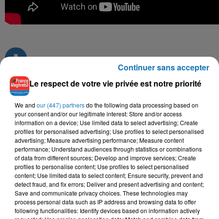
Continuer sans accepter
Le respect de votre vie privée est notre priorité
TITRES DIFFUSÉS
We and
our (447) partners
do the following data processing based on
your consent and/or our legitimate interest: Store and/or access
information on a device; Use limited data to select advertising; Create
profiles for personalised advertising; Use profiles to select personalised
advertising; Measure advertising performance; Measure content
4h37
4h37
4h34
4h34
4h28
4h28
performance; Understand audiences through statistics or combinations
of data from different sources; Develop and improve services; Create
profiles to personalise content; Use profiles to select personalised
content; Use limited data to select content; Ensure security, prevent and
detect fraud, and fix errors; Deliver and present advertising and content;
Save and communicate privacy choices. These technologies may
process personal data such as IP address and browsing data to offer
MARWEN NORDO
LALGERINO, LYNDA
CHEBA ZAHIRA
following functionalities: Identify devices based on information actively
Youm Wara Youm
Bottega
O Ya Lalla Torkia