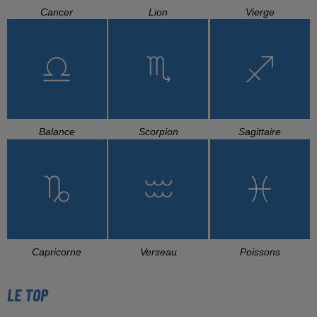
Cancer
Lion
Vierge
Balance
Scorpion
Sagittaire
Capricorne
Verseau
Poissons
LE TOP