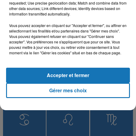
Bahibek W Bes
Tidyanin
requested; Use precise geolocation data; Match and combine data from
other data sources; Link different devices; Identify devices based on
information transmitted automatically.
Vous pouvez accepter en cliquant sur "Accepter et fermer", ou affiner en
sélectionnant les finalités et/ou partenaires dans "Gérer mes choix".
L'HOROSCOPE
Vous pouvez également refuser en cliquant sur "Continuer sans
accepter". Vos préférences ne s'appliqueront que pour ce site. Vous
pouvez mettre à jour vos choix, ou retirer votre consentement à tout
moment via le lien "Gérer les cookies" situé en bas de chaque page.
Accepter et fermer
Gérer mes choix
Bélier
Taureau
Gémeaux