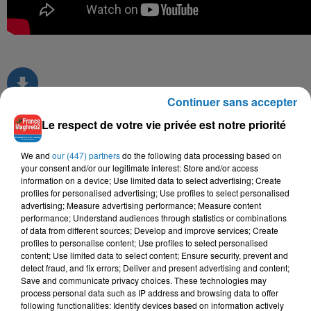
Continuer sans accepter
Le respect de votre vie privée est notre priorité
TITRES DIFFUSÉS
We and
our (447) partners
do the following data processing based on
your consent and/or our legitimate interest: Store and/or access
information on a device; Use limited data to select advertising; Create
profiles for personalised advertising; Use profiles to select personalised
9h22
9h22
9h14
9h14
9h10
9h10
advertising; Measure advertising performance; Measure content
performance; Understand audiences through statistics or combinations
of data from different sources; Develop and improve services; Create
profiles to personalise content; Use profiles to select personalised
content; Use limited data to select content; Ensure security, prevent and
detect fraud, and fix errors; Deliver and present advertising and content;
Save and communicate privacy choices. These technologies may
CHEB HAMIDOU, OMAR
MOHAMED ALLAOUA,
TOUL MAHNA SAWA
process personal data such as IP address and browsing data to offer
Hana Yousry
KAMAL
KENZA FARAH
following functionalities: Identify devices based on information actively