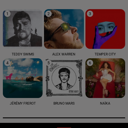
1
2
3
TEDDY SWIMS
ALEX WARREN
TEMPER CITY
4
5
6
JÉRÉMY FREROT
BRUNO MARS
NAÏKA