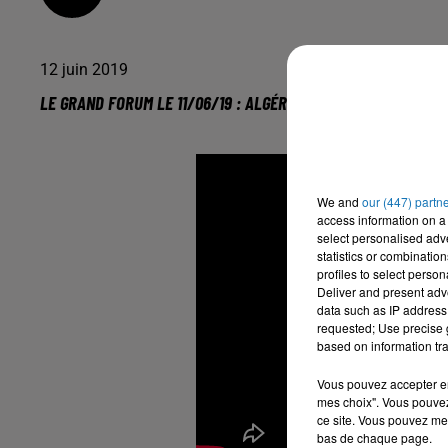
12 juin 2019
LE GRAND FORUM LE 11/06/19 : ALGÉRIE, 3 MOIS APRÈS LA CO
We and
our (447) partn
access information on a 
select personalised ad
statistics or combinatio
profiles to select person
Deliver and present adv
data such as IP address 
requested; Use precise g
based on information tra
Vous pouvez accepter en 
mes choix". Vous pouvez
ce site. Vous pouvez met
bas de chaque page.