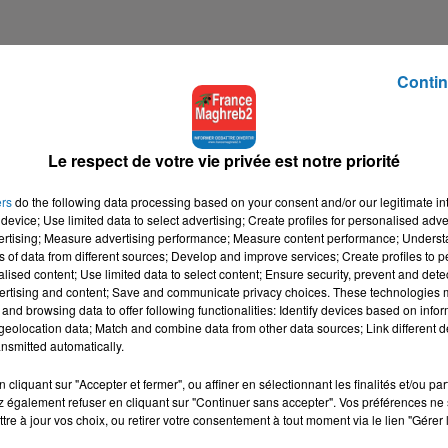
Contin
NTESTATION
Le respect de votre vie privée est notre priorité
ers
do the following data processing based on your consent and/or our legitimate int
device; Use limited data to select advertising; Create profiles for personalised adver
vertising; Measure advertising performance; Measure content performance; Unders
ns of data from different sources; Develop and improve services; Create profiles to 
alised content; Use limited data to select content; Ensure security, prevent and detect
ertising and content; Save and communicate privacy choices. These technologies
and browsing data to offer following functionalities: Identify devices based on infor
eolocation data; Match and combine data from other data sources; Link different de
nsmitted automatically.
cliquant sur "Accepter et fermer", ou affiner en sélectionnant les finalités et/ou pa
 également refuser en cliquant sur "Continuer sans accepter". Vos préférences ne 
tre à jour vos choix, ou retirer votre consentement à tout moment via le lien "Gérer 