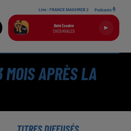
Live :
FRANCE MAGHREB 2
Podcasts
Detni Essekra
CHEB KHALED
3 MOIS APRÈS LA
TITRES DIFFUSÉS