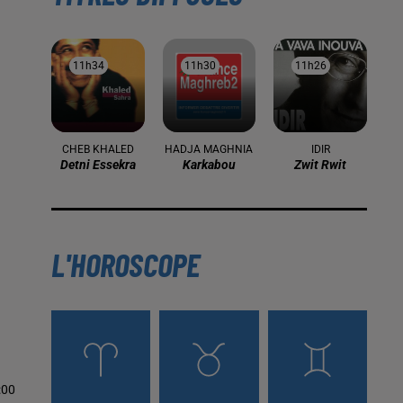
11h34
11h34
11h30
11h30
11h26
11h26
CHEB KHALED
HADJA MAGHNIA
IDIR
Detni Essekra
Karkabou
Zwit Rwit
L'HOROSCOPE
:00