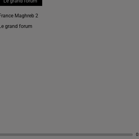
Le grand forum
France Maghreb 2
Le grand forum
0