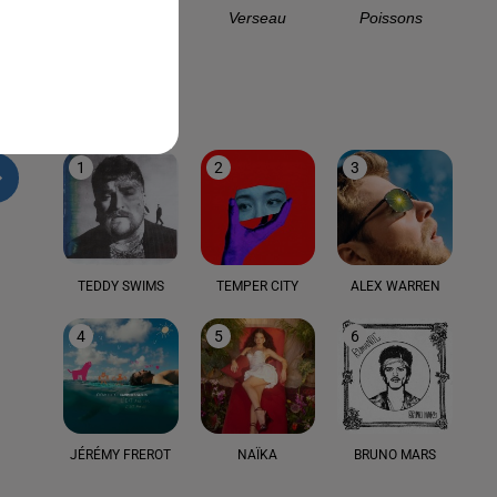
Capricorne
Verseau
Poissons
LE TOP
1
2
3
TEDDY SWIMS
TEMPER CITY
ALEX WARREN
4
5
6
JÉRÉMY FREROT
NAÏKA
BRUNO MARS