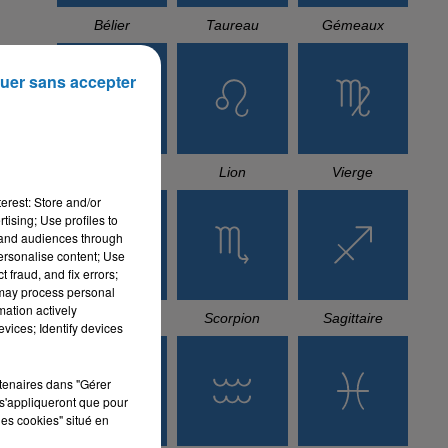
Bélier
Taureau
Gémeaux
uer sans accepter
Cancer
Lion
Vierge
erest: Store and/or
tising; Use profiles to
tand audiences through
personalise content; Use
 fraud, and fix errors;
 may process personal
mation actively
Balance
Scorpion
Sagittaire
vices; Identify devices
rtenaires dans "Gérer
s'appliqueront que pour
les cookies" situé en