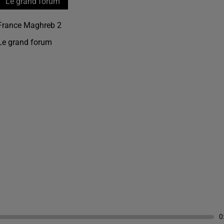
Le grand forum
France Maghreb 2
Le grand forum
0