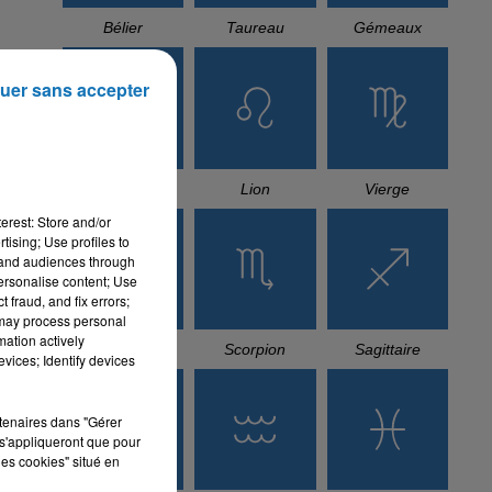
Bélier
Taureau
Gémeaux
uer sans accepter
Cancer
Lion
Vierge
erest: Store and/or
tising; Use profiles to
tand audiences through
personalise content; Use
 fraud, and fix errors;
 may process personal
mation actively
Balance
Scorpion
Sagittaire
vices; Identify devices
rtenaires dans "Gérer
s'appliqueront que pour
les cookies" situé en