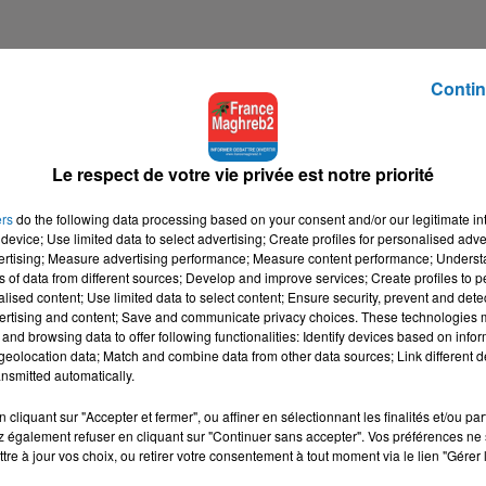
Contin
UR Y REVIENT ?
Le respect de votre vie privée est notre priorité
ers
do the following data processing based on your consent and/or our legitimate int
device; Use limited data to select advertising; Create profiles for personalised adver
vertising; Measure advertising performance; Measure content performance; Unders
ns of data from different sources; Develop and improve services; Create profiles to 
alised content; Use limited data to select content; Ensure security, prevent and detect
ertising and content; Save and communicate privacy choices. These technologies
and browsing data to offer following functionalities: Identify devices based on infor
eolocation data; Match and combine data from other data sources; Link different de
nsmitted automatically.
cliquant sur "Accepter et fermer", ou affiner en sélectionnant les finalités et/ou pa
 également refuser en cliquant sur "Continuer sans accepter". Vos préférences ne 
tre à jour vos choix, ou retirer votre consentement à tout moment via le lien "Gérer 