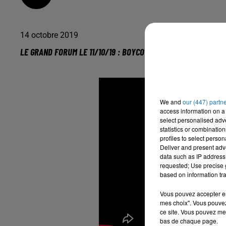
14 octobre 2019
LE GRAND FORUM LE 11/10/19 : BOYCOTTER CNEWS CAR ZEMMO
We and
our (447) partn
access information on a 
select personalised ad
statistics or combinatio
profiles to select person
Deliver and present adv
data such as IP address 
requested; Use precise g
based on information tra
Vous pouvez accepter en 
mes choix". Vous pouvez
ce site. Vous pouvez met
bas de chaque page.