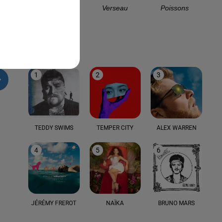
Capricorne
Verseau
Poissons
LE TOP
1
2
3
TEDDY SWIMS
TEMPER CITY
ALEX WARREN
4
5
6
JÉRÉMY FREROT
NAÏKA
BRUNO MARS