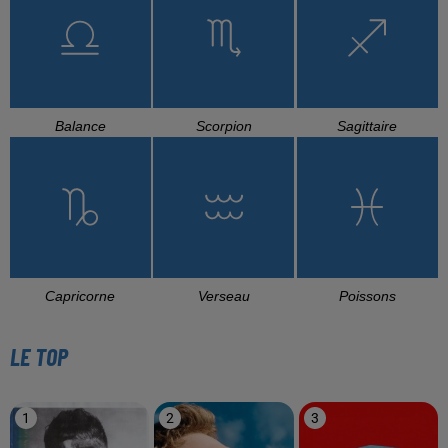
Balance
Scorpion
Sagittaire
Capricorne
Verseau
Poissons
LE TOP
1
2
3