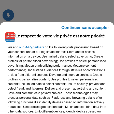
Continuer sans accepter
Le respect de votre vie privée est notre priorité
TITRES DIFFUSÉS
We and
our (447) partners
do the following data processing based on
your consent and/or our legitimate interest: Store and/or access
information on a device; Use limited data to select advertising; Create
6h53
6h53
6h50
6h50
6h46
6h46
profiles for personalised advertising; Use profiles to select personalised
advertising; Measure advertising performance; Measure content
performance; Understand audiences through statistics or combinations
of data from different sources; Develop and improve services; Create
profiles to personalise content; Use profiles to select personalised
content; Use limited data to select content; Ensure security, prevent and
detect fraud, and fix errors; Deliver and present advertising and content;
MATOUB LOUNES
MOHAMED RAMADAN
FAYCAL MIGNON, TOXICO
Save and communicate privacy choices. These technologies may
Slaavitt Ay Avehri
Roo7
Hya Li Bghat
process personal data such as IP address and browsing data to offer
following functionalities: Identify devices based on information actively
requested; Use precise geolocation data; Match and combine data from
other data sources; Link different devices; Identify devices based on