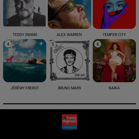
TEDDY SWIMS
ALEX WARREN
TEMPER CITY
4
5
6
JÉRÉMY FREROT
BRUNO MARS
NAÏKA