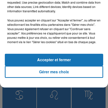
Kont Nkhaf Alik
requested; Use precise geolocation data; Match and combine data from
other data sources; Link different devices; Identify devices based on
information transmitted automatically.
Vous pouvez accepter en cliquant sur "Accepter et fermer", ou affiner en
sélectionnant les finalités et/ou partenaires dans "Gérer mes choix".
L'HOROSCOPE
Vous pouvez également refuser en cliquant sur "Continuer sans
accepter". Vos préférences ne s'appliqueront que pour ce site. Vous
pouvez mettre à jour vos choix, ou retirer votre consentement à tout
moment via le lien "Gérer les cookies" situé en bas de chaque page.
Accepter et fermer
Gérer mes choix
Bélier
Taureau
Gémeaux