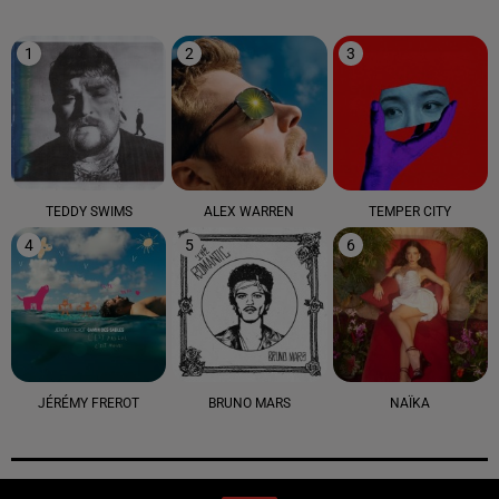
1
2
3
TEDDY SWIMS
ALEX WARREN
TEMPER CITY
4
5
6
JÉRÉMY FREROT
BRUNO MARS
NAÏKA