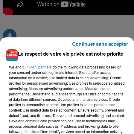
Continuer sans accepter
Le respect de votre vie privée est notre priorité
TITRES DIFFUSÉS
We and
our (447) partners
do the following data processing based on
your consent and/or our legitimate interest: Store and/or access
information on a device; Use limited data to select advertising; Create
profiles for personalised advertising; Use profiles to select personalised
9h35
9h35
9h31
9h31
9h28
9h28
advertising; Measure advertising performance; Measure content
performance; Understand audiences through statistics or combinations
of data from different sources; Develop and improve services; Create
profiles to personalise content; Use profiles to select personalised
content; Use limited data to select content; Ensure security, prevent and
detect fraud, and fix errors; Deliver and present advertising and content;
Save and communicate privacy choices. These technologies may
SAID SENHAJI
DJ MOULAY, NOUR EL
VEN1
process personal data such as IP address and browsing data to offer
Bab El Khmis
Nouveau Monde
HOUDA
following functionalities: Identify devices based on information actively