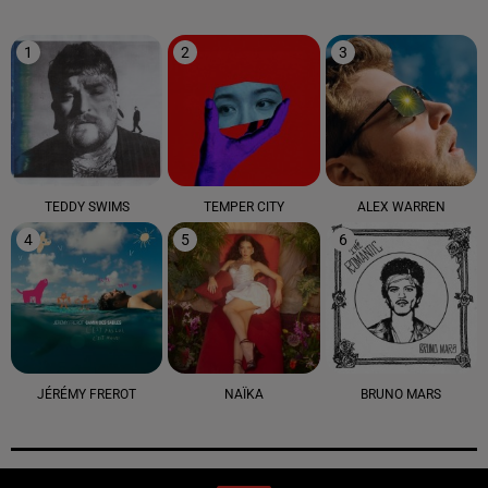
1
2
3
TEDDY SWIMS
TEMPER CITY
ALEX WARREN
4
5
6
JÉRÉMY FREROT
NAÏKA
BRUNO MARS