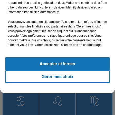
Yemma Le3ziza
requested; Use precise geolocation data; Match and combine data from
other data sources; Link different devices; Identify devices based on
information transmitted automatically.
Vous pouvez accepter en cliquant sur "Accepter et fermer", ou affiner en
sélectionnant les finalités et/ou partenaires dans "Gérer mes choix".
L'HOROSCOPE
Vous pouvez également refuser en cliquant sur "Continuer sans
accepter". Vos préférences ne s'appliqueront que pour ce site. Vous
pouvez mettre à jour vos choix, ou retirer votre consentement à tout
moment via le lien "Gérer les cookies" situé en bas de chaque page.
Accepter et fermer
Gérer mes choix
Bélier
Taureau
Gémeaux