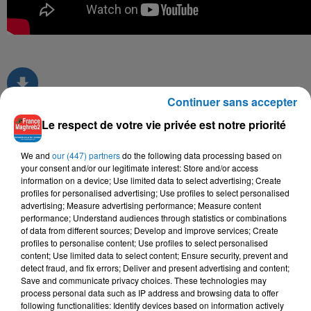
Continuer sans accepter
Le respect de votre vie privée est notre priorité
TITRES DIFFUSÉS
We and
our (447) partners
do the following data processing based on
your consent and/or our legitimate interest: Store and/or access
information on a device; Use limited data to select advertising; Create
profiles for personalised advertising; Use profiles to select personalised
16h37
16h37
16h27
16h27
16h22
16h22
advertising; Measure advertising performance; Measure content
performance; Understand audiences through statistics or combinations
of data from different sources; Develop and improve services; Create
profiles to personalise content; Use profiles to select personalised
content; Use limited data to select content; Ensure security, prevent and
detect fraud, and fix errors; Deliver and present advertising and content;
Save and communicate privacy choices. These technologies may
MOHAMED RAMADAN
DJAM, TIMOH, FOUZI
NOUAMAN BELAIACHI
process personal data such as IP address and browsing data to offer
Roo7
Mon Bb D'amour
TORINO
following functionalities: Identify devices based on information actively