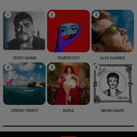
1
2
3
TEDDY SWIMS
TEMPER CITY
ALEX WARREN
4
5
6
JÉRÉMY FREROT
NAÏKA
BRUNO MARS