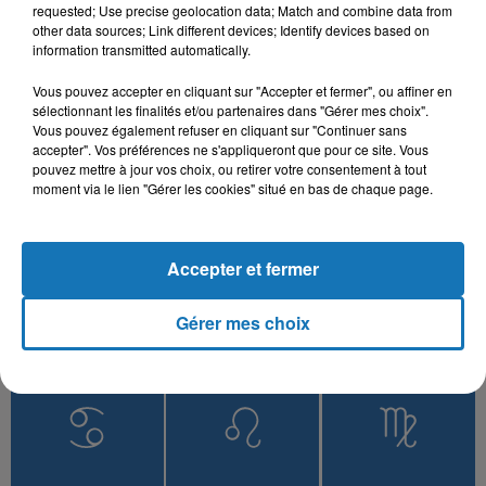
Kont Nkhaf Alik
requested; Use precise geolocation data; Match and combine data from
other data sources; Link different devices; Identify devices based on
information transmitted automatically.
Vous pouvez accepter en cliquant sur "Accepter et fermer", ou affiner en
sélectionnant les finalités et/ou partenaires dans "Gérer mes choix".
L'HOROSCOPE
Vous pouvez également refuser en cliquant sur "Continuer sans
accepter". Vos préférences ne s'appliqueront que pour ce site. Vous
pouvez mettre à jour vos choix, ou retirer votre consentement à tout
moment via le lien "Gérer les cookies" situé en bas de chaque page.
Accepter et fermer
Gérer mes choix
Bélier
Taureau
Gémeaux