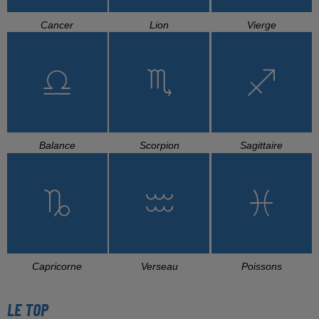
Cancer
Lion
Vierge
Balance
Scorpion
Sagittaire
Capricorne
Verseau
Poissons
LE TOP