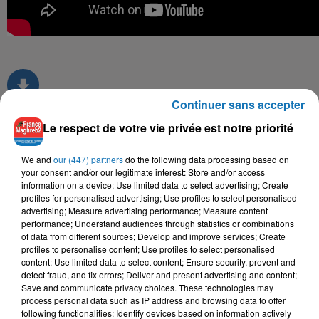
Continuer sans accepter
Le respect de votre vie privée est notre priorité
TITRES DIFFUSÉS
We and
our (447) partners
do the following data processing based on
your consent and/or our legitimate interest: Store and/or access
information on a device; Use limited data to select advertising; Create
profiles for personalised advertising; Use profiles to select personalised
12h16
12h16
12h12
12h12
12h08
12h08
advertising; Measure advertising performance; Measure content
performance; Understand audiences through statistics or combinations
of data from different sources; Develop and improve services; Create
profiles to personalise content; Use profiles to select personalised
content; Use limited data to select content; Ensure security, prevent and
detect fraud, and fix errors; Deliver and present advertising and content;
Save and communicate privacy choices. These technologies may
CHEB MAMI
DJ MOULAY, NOUR EL
FAYCAL MIGNON, TOXICO
process personal data such as IP address and browsing data to offer
Ana Oualache
Hya Li Bghat
HOUDA
following functionalities: Identify devices based on information actively