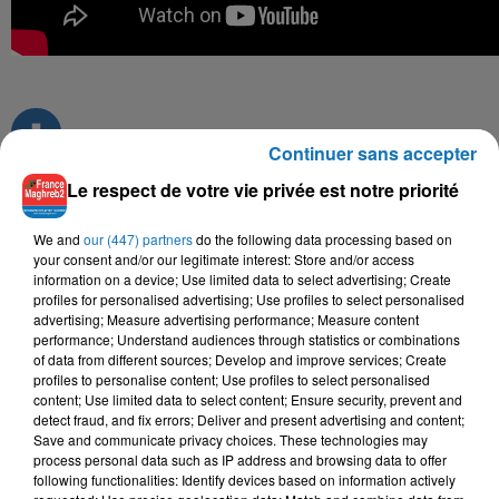
Continuer sans accepter
Le respect de votre vie privée est notre priorité
TITRES DIFFUSÉS
We and
our (447) partners
do the following data processing based on
your consent and/or our legitimate interest: Store and/or access
information on a device; Use limited data to select advertising; Create
profiles for personalised advertising; Use profiles to select personalised
advertising; Measure advertising performance; Measure content
6h55
6h55
6h53
6h53
6h50
6h50
performance; Understand audiences through statistics or combinations
of data from different sources; Develop and improve services; Create
profiles to personalise content; Use profiles to select personalised
content; Use limited data to select content; Ensure security, prevent and
detect fraud, and fix errors; Deliver and present advertising and content;
Save and communicate privacy choices. These technologies may
process personal data such as IP address and browsing data to offer
ONB
TIF
MANAL
following functionalities: Identify devices based on information actively
Allaoui
Minuit Daprès
Wqita