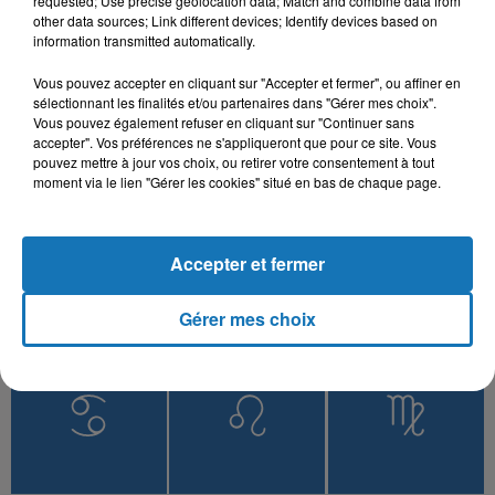
requested; Use precise geolocation data; Match and combine data from
other data sources; Link different devices; Identify devices based on
information transmitted automatically.
Vous pouvez accepter en cliquant sur "Accepter et fermer", ou affiner en
L'HOROSCOPE
sélectionnant les finalités et/ou partenaires dans "Gérer mes choix".
Vous pouvez également refuser en cliquant sur "Continuer sans
accepter". Vos préférences ne s'appliqueront que pour ce site. Vous
pouvez mettre à jour vos choix, ou retirer votre consentement à tout
moment via le lien "Gérer les cookies" situé en bas de chaque page.
Accepter et fermer
Gérer mes choix
Bélier
Taureau
Gémeaux