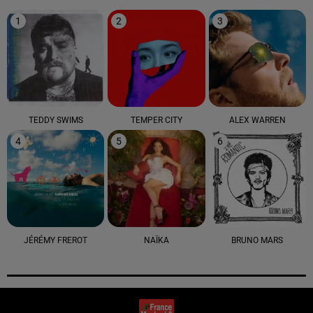
1
2
3
TEDDY SWIMS
TEMPER CITY
ALEX WARREN
4
5
6
JÉRÉMY FREROT
NAÏKA
BRUNO MARS