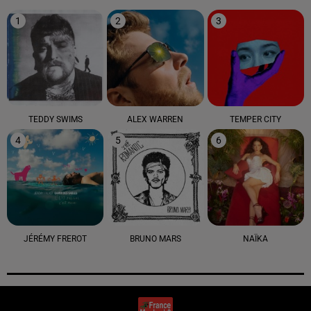
1
2
3
TEDDY SWIMS
ALEX WARREN
TEMPER CITY
4
5
6
JÉRÉMY FREROT
BRUNO MARS
NAÏKA