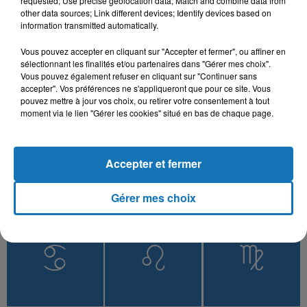
requested; Use precise geolocation data; Match and combine data from
other data sources; Link different devices; Identify devices based on
information transmitted automatically.
Vous pouvez accepter en cliquant sur "Accepter et fermer", ou affiner en
L'HOROSCOPE
sélectionnant les finalités et/ou partenaires dans "Gérer mes choix".
Vous pouvez également refuser en cliquant sur "Continuer sans
accepter". Vos préférences ne s'appliqueront que pour ce site. Vous
pouvez mettre à jour vos choix, ou retirer votre consentement à tout
moment via le lien "Gérer les cookies" situé en bas de chaque page.
Accepter et fermer
Gérer mes choix
Bélier
Taureau
Gémeaux