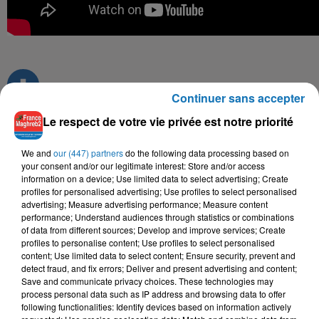
Continuer sans accepter
Le respect de votre vie privée est notre priorité
TITRES DIFFUSÉS
We and
our (447) partners
do the following data processing based on
your consent and/or our legitimate interest: Store and/or access
information on a device; Use limited data to select advertising; Create
profiles for personalised advertising; Use profiles to select personalised
advertising; Measure advertising performance; Measure content
6h53
6h53
6h50
6h50
6h46
6h46
performance; Understand audiences through statistics or combinations
of data from different sources; Develop and improve services; Create
profiles to personalise content; Use profiles to select personalised
content; Use limited data to select content; Ensure security, prevent and
detect fraud, and fix errors; Deliver and present advertising and content;
Save and communicate privacy choices. These technologies may
process personal data such as IP address and browsing data to offer
MATOUB LOUNES
MOHAMED RAMADAN
FAYCAL MIGNON, TOXICO
following functionalities: Identify devices based on information actively
Slaavitt Ay Avehri
Roo7
Hya Li Bghat