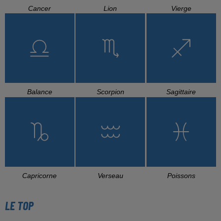
Cancer
Lion
Vierge
Balance
Scorpion
Sagittaire
Capricorne
Verseau
Poissons
LE TOP