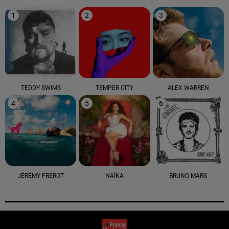
1
2
3
TEDDY SWIMS
TEMPER CITY
ALEX WARREN
4
5
6
JÉRÉMY FREROT
NAÏKA
BRUNO MARS