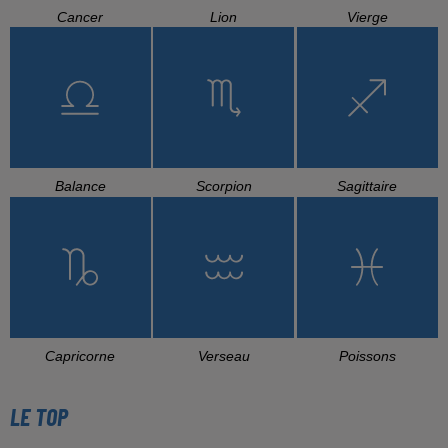
Cancer
Lion
Vierge
Balance
Scorpion
Sagittaire
Capricorne
Verseau
Poissons
LE TOP