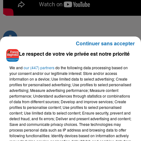
Continuer sans accepter
Le respect de votre vie privée est notre priorité
TITRES DIFFUSÉS
We and
our (447) partners
do the following data processing based on
your consent and/or our legitimate interest: Store and/or access
information on a device; Use limited data to select advertising; Create
profiles for personalised advertising; Use profiles to select personalised
advertising; Measure advertising performance; Measure content
10h09
10h09
10h05
10h05
10h02
10h02
performance; Understand audiences through statistics or combinations
of data from different sources; Develop and improve services; Create
profiles to personalise content; Use profiles to select personalised
content; Use limited data to select content; Ensure security, prevent and
detect fraud, and fix errors; Deliver and present advertising and content;
Save and communicate privacy choices. These technologies may
process personal data such as IP address and browsing data to offer
CHEB MANI EL OUJDI
SAMIRA SAID
SALAH EL BACHA
following functionalities: Identify devices based on information actively
Arwahi
Hawa Hawa
Achriyet