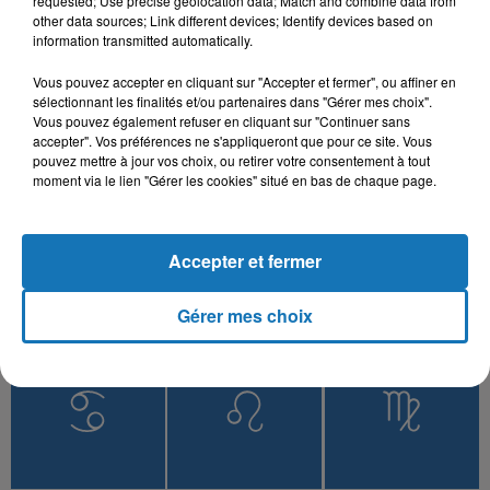
requested; Use precise geolocation data; Match and combine data from
other data sources; Link different devices; Identify devices based on
information transmitted automatically.
Vous pouvez accepter en cliquant sur "Accepter et fermer", ou affiner en
L'HOROSCOPE
sélectionnant les finalités et/ou partenaires dans "Gérer mes choix".
Vous pouvez également refuser en cliquant sur "Continuer sans
accepter". Vos préférences ne s'appliqueront que pour ce site. Vous
pouvez mettre à jour vos choix, ou retirer votre consentement à tout
moment via le lien "Gérer les cookies" situé en bas de chaque page.
Accepter et fermer
Gérer mes choix
Bélier
Taureau
Gémeaux