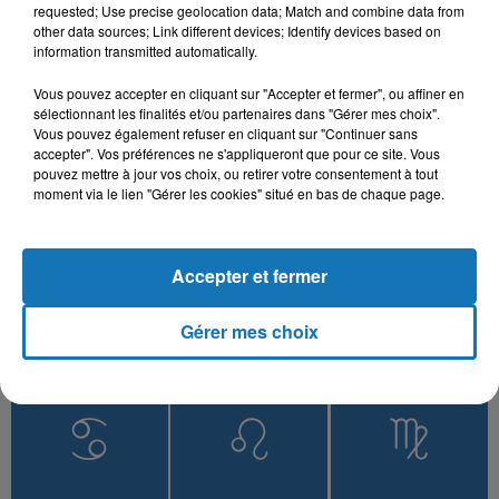
Ena Wiyek
Bezaf
requested; Use precise geolocation data; Match and combine data from
other data sources; Link different devices; Identify devices based on
information transmitted automatically.
Vous pouvez accepter en cliquant sur "Accepter et fermer", ou affiner en
sélectionnant les finalités et/ou partenaires dans "Gérer mes choix".
L'HOROSCOPE
Vous pouvez également refuser en cliquant sur "Continuer sans
accepter". Vos préférences ne s'appliqueront que pour ce site. Vous
pouvez mettre à jour vos choix, ou retirer votre consentement à tout
moment via le lien "Gérer les cookies" situé en bas de chaque page.
Accepter et fermer
Gérer mes choix
Bélier
Taureau
Gémeaux