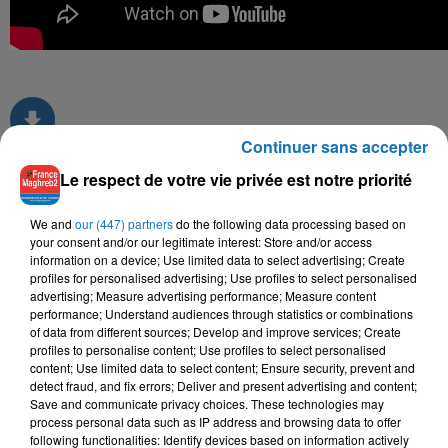
Continuer sans accepter
Le respect de votre vie privée est notre priorité
TITRES DIFFUSÉS
We and
our (447) partners
do the following data processing based on
your consent and/or our legitimate interest: Store and/or access
information on a device; Use limited data to select advertising; Create
profiles for personalised advertising; Use profiles to select personalised
13h32
13h32
13h29
13h29
13h26
13h26
advertising; Measure advertising performance; Measure content
performance; Understand audiences through statistics or combinations
of data from different sources; Develop and improve services; Create
profiles to personalise content; Use profiles to select personalised
content; Use limited data to select content; Ensure security, prevent and
detect fraud, and fix errors; Deliver and present advertising and content;
Save and communicate privacy choices. These technologies may
BILEL TACCHINI, KAYNA
MARWEN NORDO
SALIM CRAVATA,
process personal data such as IP address and browsing data to offer
Youm Wara Youm
SAMET
TAWSEN
following functionalities: Identify devices based on information actively