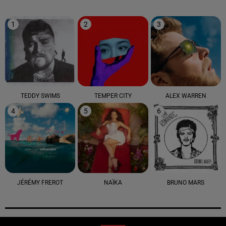
1
2
3
TEDDY SWIMS
TEMPER CITY
ALEX WARREN
4
5
6
JÉRÉMY FREROT
NAÏKA
BRUNO MARS