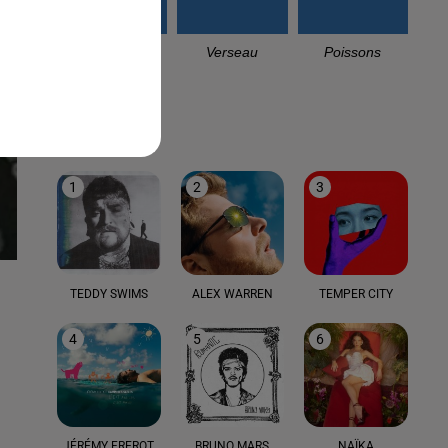
Capricorne
Verseau
Poissons
LE TOP
1
2
3
TEDDY SWIMS
ALEX WARREN
TEMPER CITY
4
5
6
JÉRÉMY FREROT
BRUNO MARS
NAÏKA