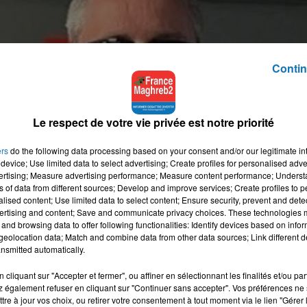
Contin
Le respect de votre vie privée est notre priorité
ers
do the following data processing based on your consent and/or our legitimate int
device; Use limited data to select advertising; Create profiles for personalised adver
vertising; Measure advertising performance; Measure content performance; Unders
ns of data from different sources; Develop and improve services; Create profiles to 
alised content; Use limited data to select content; Ensure security, prevent and detect
ertising and content; Save and communicate privacy choices. These technologies
and browsing data to offer following functionalities: Identify devices based on infor
eolocation data; Match and combine data from other data sources; Link different de
nsmitted automatically.
cliquant sur "Accepter et fermer", ou affiner en sélectionnant les finalités et/ou pa
 également refuser en cliquant sur "Continuer sans accepter". Vos préférences ne 
tre à jour vos choix, ou retirer votre consentement à tout moment via le lien "Gérer 