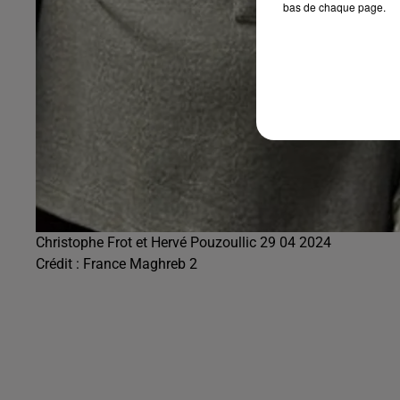
bas de chaque page.
Christophe Frot et Hervé Pouzoullic 29 04 2024
Crédit :
France Maghreb 2