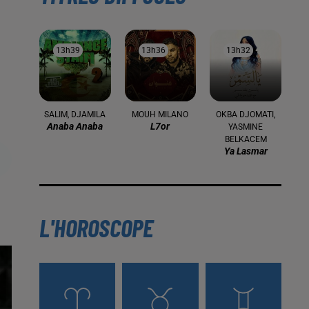
13h39
13h39
13h36
13h36
13h32
13h32
SALIM, DJAMILA
MOUH MILANO
OKBA DJOMATI,
Anaba Anaba
L7or
YASMINE
BELKACEM
Ya Lasmar
L'HOROSCOPE