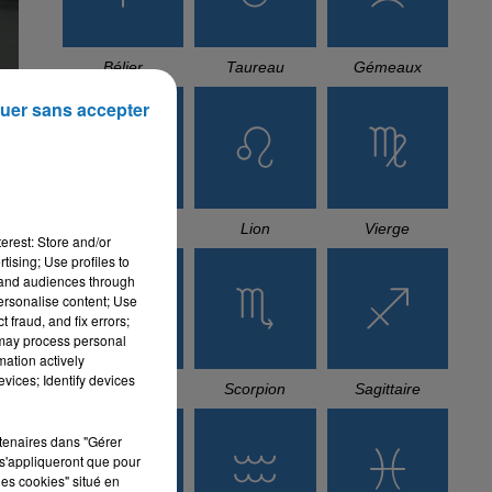
Bélier
Taureau
Gémeaux
uer sans accepter
Cancer
Lion
Vierge
erest: Store and/or
tising; Use profiles to
tand audiences through
personalise content; Use
 fraud, and fix errors;
 may process personal
mation actively
vices; Identify devices
Balance
Scorpion
Sagittaire
rtenaires dans "Gérer
s'appliqueront que pour
les cookies" situé en