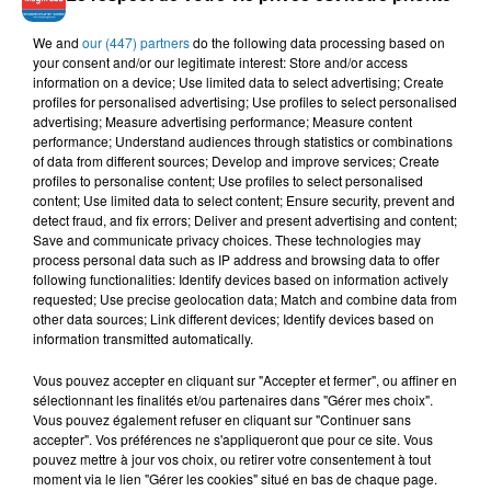
We and
our (447) partners
do the following data processing based on
LALGERINO, LYNDA
OKBA DJOMATI, CHEB
TAWSEN
your consent and/or our legitimate interest: Store and/or access
Bottega
Zid Sawt
ROCHDI
information on a device; Use limited data to select advertising; Create
Matta Lahwal
profiles for personalised advertising; Use profiles to select personalised
advertising; Measure advertising performance; Measure content
performance; Understand audiences through statistics or combinations
of data from different sources; Develop and improve services; Create
profiles to personalise content; Use profiles to select personalised
L'HOROSCOPE
content; Use limited data to select content; Ensure security, prevent and
detect fraud, and fix errors; Deliver and present advertising and content;
Save and communicate privacy choices. These technologies may
process personal data such as IP address and browsing data to offer
following functionalities: Identify devices based on information actively
requested; Use precise geolocation data; Match and combine data from
other data sources; Link different devices; Identify devices based on
information transmitted automatically.
Vous pouvez accepter en cliquant sur "Accepter et fermer", ou affiner en
sélectionnant les finalités et/ou partenaires dans "Gérer mes choix".
Vous pouvez également refuser en cliquant sur "Continuer sans
Bélier
Taureau
Gémeaux
accepter". Vos préférences ne s'appliqueront que pour ce site. Vous
pouvez mettre à jour vos choix, ou retirer votre consentement à tout
moment via le lien "Gérer les cookies" situé en bas de chaque page.