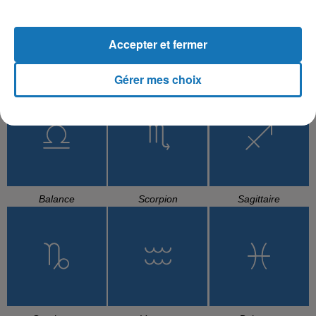
Accepter et fermer
Gérer mes choix
Cancer
Lion
Vierge
Balance
Scorpion
Sagittaire