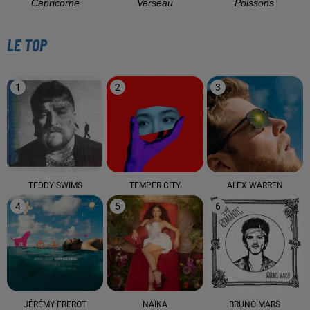
Capricorne
Verseau
Poissons
LE TOP
1
2
3
TEDDY SWIMS
TEMPER CITY
ALEX WARREN
4
5
6
JÉRÉMY FREROT
NAÏKA
BRUNO MARS