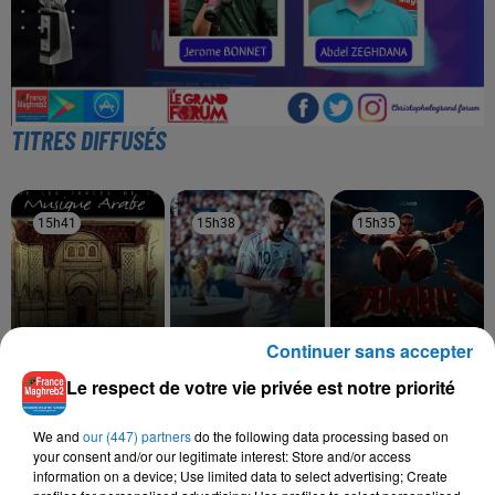
TITRES DIFFUSÉS
15h41
15h41
15h38
15h38
15h35
15h35
Continuer sans accepter
HEDI JOUINI
BENAB, ZAHO
LAZARO
Le respect de votre vie privée est notre priorité
Taht El Yasmina Fellil
Haya
Zombie
We and
our (447) partners
do the following data processing based on
your consent and/or our legitimate interest: Store and/or access
information on a device; Use limited data to select advertising; Create