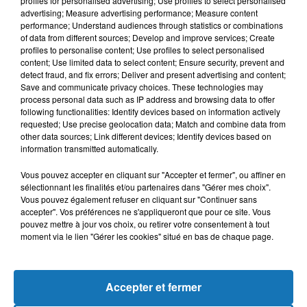
L'HOROSCOPE
profiles for personalised advertising; Use profiles to select personalised
advertising; Measure advertising performance; Measure content
performance; Understand audiences through statistics or combinations
of data from different sources; Develop and improve services; Create
profiles to personalise content; Use profiles to select personalised
content; Use limited data to select content; Ensure security, prevent and
detect fraud, and fix errors; Deliver and present advertising and content;
Save and communicate privacy choices. These technologies may
process personal data such as IP address and browsing data to offer
following functionalities: Identify devices based on information actively
requested; Use precise geolocation data; Match and combine data from
other data sources; Link different devices; Identify devices based on
Bélier
Taureau
Gémeaux
information transmitted automatically.
Vous pouvez accepter en cliquant sur "Accepter et fermer", ou affiner en
sélectionnant les finalités et/ou partenaires dans "Gérer mes choix".
Vous pouvez également refuser en cliquant sur "Continuer sans
accepter". Vos préférences ne s'appliqueront que pour ce site. Vous
pouvez mettre à jour vos choix, ou retirer votre consentement à tout
moment via le lien "Gérer les cookies" situé en bas de chaque page.
Cancer
Lion
Vierge
Accepter et fermer