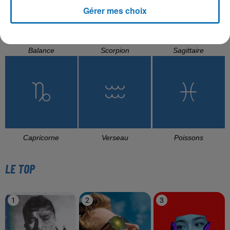
Gérer mes choix
Balance
Scorpion
Sagittaire
Capricorne
Verseau
Poissons
LE TOP
1
2
3