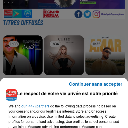
TITRES DIFFUSÉS
1h38
1h38
1h34
1h34
1h32
1h32
KAMEL OUJDI
NAWAL EL ZOGHBI
OUALID
Continuer sans accepter
Maria-Maria
Cute
Amar
Le respect de votre vie privée est notre priorité
We and
our (447) partners
do the following data processing based on
your consent and/or our legitimate interest: Store and/or access
L'HOROSCOPE
information on a device; Use limited data to select advertising; Create
profiles for personalised advertising; Use profiles to select personalised
advertising; Measure advertising performance; Measure content