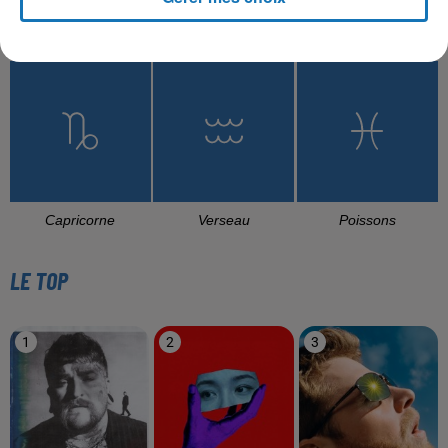
Balance
Scorpion
Sagittaire
Capricorne
Verseau
Poissons
LE TOP
1
2
3