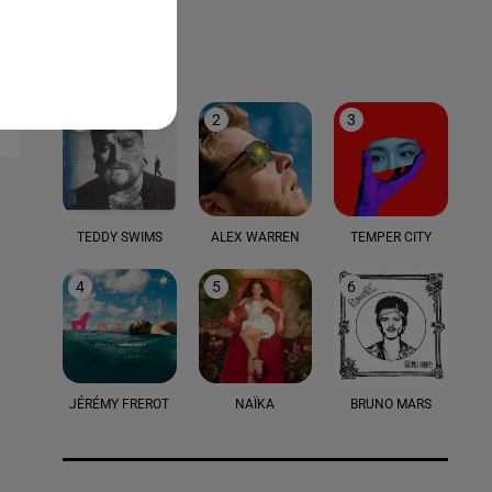
LE TOP
1
2
3
TEDDY SWIMS
ALEX WARREN
TEMPER CITY
4
5
6
JÉRÉMY FREROT
NAÏKA
BRUNO MARS