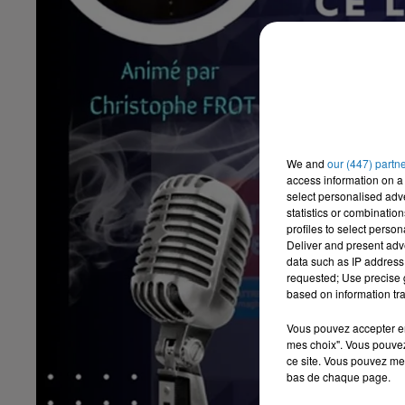
We and
our (447) partn
access information on a 
select personalised ad
statistics or combinatio
profiles to select person
Deliver and present adv
data such as IP address 
requested; Use precise g
based on information tra
Vous pouvez accepter en 
mes choix". Vous pouvez
ce site. Vous pouvez met
bas de chaque page.