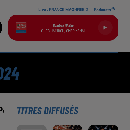
Live :
FRANCE MAGHREB 2
Podcasts
Bahibek W Bes
CHEB HAMIDOU, OMAR KAMAL
024
TITRES DIFFUSÉS
o,