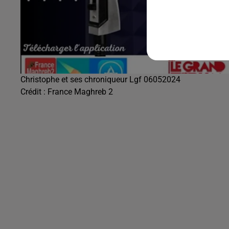
Christophe et ses chroniqueur Lgf 06052024
Crédit :
France Maghreb 2