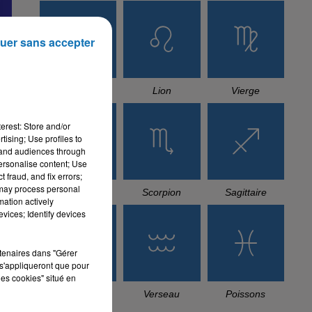
uer sans accepter
Cancer
Lion
Vierge
erest: Store and/or
tising; Use profiles to
tand audiences through
personalise content; Use
 fraud, and fix errors;
 may process personal
Balance
Scorpion
Sagittaire
mation actively
vices; Identify devices
rtenaires dans "Gérer
s'appliqueront que pour
les cookies" situé en
Capricorne
Verseau
Poissons