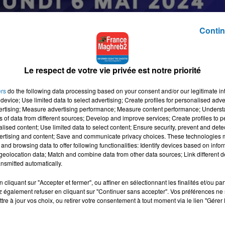
Contin
Le respect de votre vie privée est notre priorité
ers
do the following data processing based on your consent and/or our legitimate int
device; Use limited data to select advertising; Create profiles for personalised adver
vertising; Measure advertising performance; Measure content performance; Unders
ns of data from different sources; Develop and improve services; Create profiles to 
alised content; Use limited data to select content; Ensure security, prevent and detect
ertising and content; Save and communicate privacy choices. These technologies
and browsing data to offer following functionalities: Identify devices based on infor
eolocation data; Match and combine data from other data sources; Link different de
nsmitted automatically.
cliquant sur "Accepter et fermer", ou affiner en sélectionnant les finalités et/ou pa
 également refuser en cliquant sur "Continuer sans accepter". Vos préférences ne 
tre à jour vos choix, ou retirer votre consentement à tout moment via le lien "Gérer 