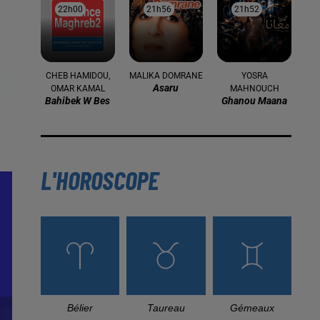
22h00
22h00
21h56
21h56
21h52
21h52
CHEB HAMIDOU,
MALIKA DOMRANE
YOSRA
Asaru
OMAR KAMAL
MAHNOUCH
Bahibek W Bes
Ghanou Maana
L'HOROSCOPE
Bélier
Taureau
Gémeaux