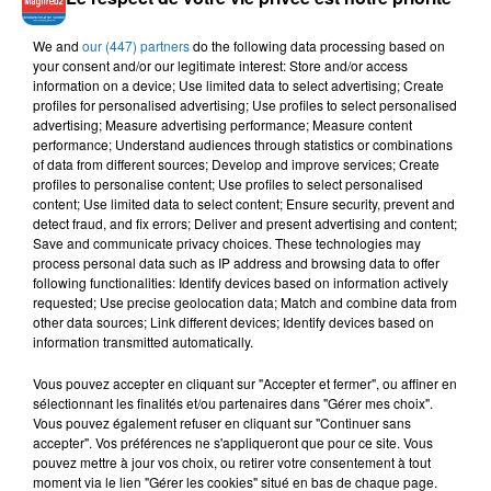
We and
our (447) partners
do the following data processing based on
CHEB BELLO
KADER JAPONAIS,
IMEN CHERIF
your consent and/or our legitimate interest: Store and/or access
A3ayach La Belle Vie
El Borni
KEDYM
information on a device; Use limited data to select advertising; Create
Mazal Mazal
profiles for personalised advertising; Use profiles to select personalised
advertising; Measure advertising performance; Measure content
performance; Understand audiences through statistics or combinations
of data from different sources; Develop and improve services; Create
profiles to personalise content; Use profiles to select personalised
content; Use limited data to select content; Ensure security, prevent and
L'HOROSCOPE
detect fraud, and fix errors; Deliver and present advertising and content;
Save and communicate privacy choices. These technologies may
process personal data such as IP address and browsing data to offer
following functionalities: Identify devices based on information actively
requested; Use precise geolocation data; Match and combine data from
other data sources; Link different devices; Identify devices based on
information transmitted automatically.
Vous pouvez accepter en cliquant sur "Accepter et fermer", ou affiner en
sélectionnant les finalités et/ou partenaires dans "Gérer mes choix".
Vous pouvez également refuser en cliquant sur "Continuer sans
Bélier
Taureau
Gémeaux
accepter". Vos préférences ne s'appliqueront que pour ce site. Vous
pouvez mettre à jour vos choix, ou retirer votre consentement à tout
moment via le lien "Gérer les cookies" situé en bas de chaque page.