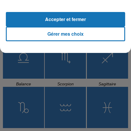
Accepter et fermer
Gérer mes choix
Cancer
Lion
Vierge
Balance
Scorpion
Sagittaire