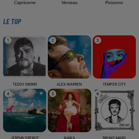
Capricorne
Verseau
Poissons
LE TOP
1
2
3
TEDDY SWIMS
ALEX WARREN
TEMPER CITY
4
5
6
JÉRÉMY FREROT
NAÏKA
BRUNO MARS