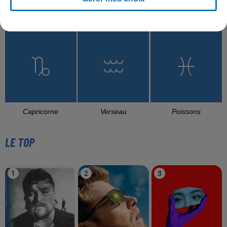
Balance
Scorpion
Sagittaire
Capricorne
Verseau
Poissons
LE TOP
1
2
3