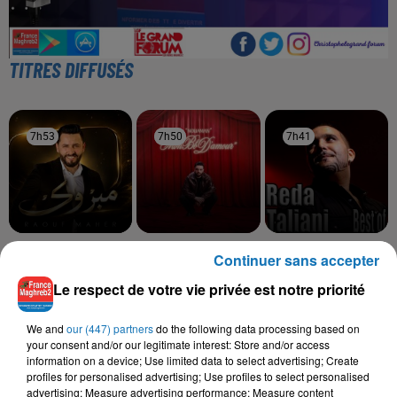
TITRES DIFFUSÉS
7h53
7h53
7h50
7h50
7h41
7h41
RAOUF MAHER
NOUAMAN BELAIACHI
REDA TALIANI
Continuer sans accepter
Mabrouk
Mon Bb D'amour
Khobz El Dar
Le respect de votre vie privée est notre priorité
We and
our (447) partners
do the following data processing based on
your consent and/or our legitimate interest: Store and/or access
L'HOROSCOPE
information on a device; Use limited data to select advertising; Create
profiles for personalised advertising; Use profiles to select personalised
advertising; Measure advertising performance; Measure content