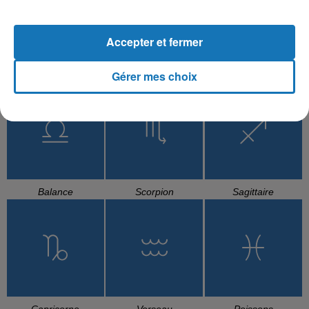
Accepter et fermer
Gérer mes choix
Cancer
Lion
Vierge
Balance
Scorpion
Sagittaire
Capricorne
Verseau
Poissons