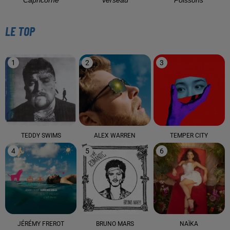
LE TOP
1
2
3
TEDDY SWIMS
ALEX WARREN
TEMPER CITY
4
5
6
JÉRÉMY FREROT
BRUNO MARS
NAÏKA