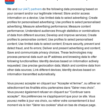
We and
our (447) partners
do the following data processing based on
ANAS, ABDOU
YOUSSEF
KADER JAPONAIS,
your consent and/or our legitimate interest: Store and/or access
Salam Alikoum Yal
GAMBETTA
KEDYM
information on a device; Use limited data to select advertising; Create
Lahbab
Djazaïria
Mazal Mazal
profiles for personalised advertising; Use profiles to select personalised
advertising; Measure advertising performance; Measure content
performance; Understand audiences through statistics or combinations
of data from different sources; Develop and improve services; Create
profiles to personalise content; Use profiles to select personalised
L'HOROSCOPE
content; Use limited data to select content; Ensure security, prevent and
detect fraud, and fix errors; Deliver and present advertising and content;
Save and communicate privacy choices. These technologies may
process personal data such as IP address and browsing data to offer
following functionalities: Identify devices based on information actively
requested; Use precise geolocation data; Match and combine data from
other data sources; Link different devices; Identify devices based on
information transmitted automatically.
Vous pouvez accepter en cliquant sur "Accepter et fermer", ou affiner en
sélectionnant les finalités et/ou partenaires dans "Gérer mes choix".
Vous pouvez également refuser en cliquant sur "Continuer sans
Bélier
Taureau
Gémeaux
accepter". Vos préférences ne s'appliqueront que pour ce site. Vous
pouvez mettre à jour vos choix, ou retirer votre consentement à tout
moment via le lien "Gérer les cookies" situé en bas de chaque page.