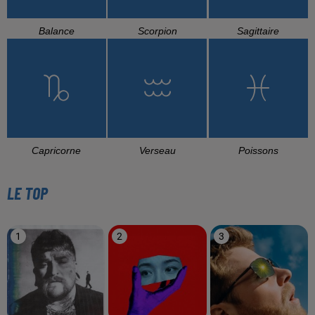
Balance
Scorpion
Sagittaire
Capricorne
Verseau
Poissons
LE TOP
1
2
3