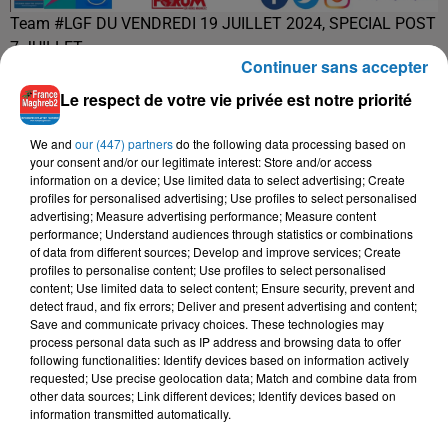
Team #LGF DU VENDREDI 19 JUILLET 2024, SPECIAL POST
7 JUILLET
Continuer sans accepter
TITRES DIFFUSÉS
Le respect de votre vie privée est notre priorité
We and
our (447) partners
do the following data processing based on
12h52
12h52
12h50
12h50
12h47
12h47
your consent and/or our legitimate interest: Store and/or access
information on a device; Use limited data to select advertising; Create
profiles for personalised advertising; Use profiles to select personalised
advertising; Measure advertising performance; Measure content
performance; Understand audiences through statistics or combinations
of data from different sources; Develop and improve services; Create
profiles to personalise content; Use profiles to select personalised
ADLENE
NASR MEGRI
MOHA K
content; Use limited data to select content; Ensure security, prevent and
Bye Bye
Congé
Salamalek
detect fraud, and fix errors; Deliver and present advertising and content;
Save and communicate privacy choices. These technologies may
process personal data such as IP address and browsing data to offer
following functionalities: Identify devices based on information actively
requested; Use precise geolocation data; Match and combine data from
L'HOROSCOPE
other data sources; Link different devices; Identify devices based on
information transmitted automatically.