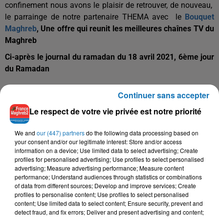
confinement nous avons le plaisir de retrouver, de nouveau,
le parrainge de notre partenaire THEMA avec le
Bouquet
Maghreb
,
Une offre qui reunit les meilleures chaînes TV du
Maghreb
Ci-après le journal du ramadan du 18 avril 2021, 6ème jour
du Ramadan
Continuer sans accepter
Le respect de votre vie privée est notre priorité
We and
our (447) partners
do the following data processing based on
your consent and/or our legitimate interest: Store and/or access
TITRES DIFFUSÉS
information on a device; Use limited data to select advertising; Create
profiles for personalised advertising; Use profiles to select personalised
advertising; Measure advertising performance; Measure content
performance; Understand audiences through statistics or combinations
of data from different sources; Develop and improve services; Create
7h20
7h20
7h14
7h14
7h11
7h11
profiles to personalise content; Use profiles to select personalised
content; Use limited data to select content; Ensure security, prevent and
detect fraud, and fix errors; Deliver and present advertising and content;