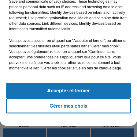
Save and communicate privacy choices. These technologies may
process personal data such as IP address and browsing data to offer
following functionalities: Identify devices based on information actively
requested; Use precise geolocation data; Match and combine data from
MOUH MILANO
MOHAMED ALLAOUA,
AMR DIAB
other data sources; Link different devices; Identify devices based on
Edahka
Habeitek
KENZA FARAH
information transmitted automatically.
Tidyanin
Vous pouvez accepter en cliquant sur "Accepter et fermer", ou affiner en
sélectionnant les finalités et/ou partenaires dans "Gérer mes choix".
Vous pouvez également refuser en cliquant sur "Continuer sans
accepter". Vos préférences ne s'appliqueront que pour ce site. Vous
L'HOROSCOPE
pouvez mettre à jour vos choix, ou retirer votre consentement à tout
moment via le lien "Gérer les cookies" situé en bas de chaque page.
Accepter et fermer
Gérer mes choix
Bélier
Taureau
Gémeaux