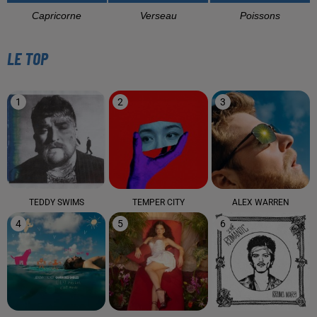
Capricorne
Verseau
Poissons
LE TOP
1
2
3
TEDDY SWIMS
TEMPER CITY
ALEX WARREN
4
5
6