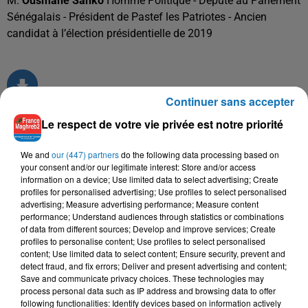
M.
Ousmane Sanko
Homme Politique - Député au Parlement
Sénégalais - Président de Pastef les Patriotes - Ancien
candidat à l’élection présidentielle de 2019
Continuer sans accepter
Le respect de votre vie privée est notre priorité
TITRES DIFFUSÉS
We and
our (447) partners
do the following data processing based on
your consent and/or our legitimate interest: Store and/or access
information on a device; Use limited data to select advertising; Create
profiles for personalised advertising; Use profiles to select personalised
18h25
18h25
18h15
18h15
18h12
18h12
advertising; Measure advertising performance; Measure content
performance; Understand audiences through statistics or combinations
of data from different sources; Develop and improve services; Create
profiles to personalise content; Use profiles to select personalised
content; Use limited data to select content; Ensure security, prevent and
detect fraud, and fix errors; Deliver and present advertising and content;
Save and communicate privacy choices. These technologies may
process personal data such as IP address and browsing data to offer
MAUVAIS DJO
AKLI D
RACHID KASMI
Pilé
Nfeusse Arvi
Normale
following functionalities: Identify devices based on information actively