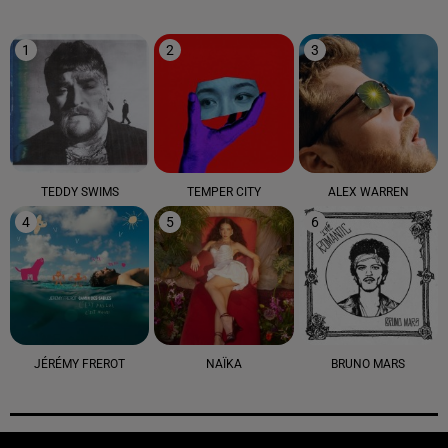
1
2
3
TEDDY SWIMS
TEMPER CITY
ALEX WARREN
4
5
6
JÉRÉMY FREROT
NAÏKA
BRUNO MARS