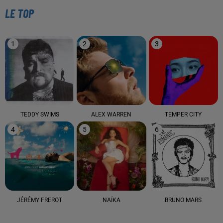
LE TOP
1
2
3
TEDDY SWIMS
ALEX WARREN
TEMPER CITY
4
5
6
JÉRÉMY FREROT
NAÏKA
BRUNO MARS