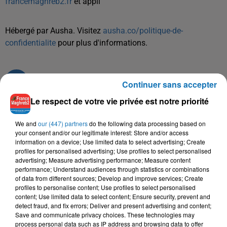
francemaghreb2.fr
et appli
Hébergé par Ausha. Visitez
ausha.co/politique-de-
confidentialite
pour plus d'informations.
Continuer sans accepter
Le respect de votre vie privée est notre priorité
We and
our (447) partners
do the following data processing based on
TITRES DIFFUSÉS
your consent and/or our legitimate interest: Store and/or access
information on a device; Use limited data to select advertising; Create
profiles for personalised advertising; Use profiles to select personalised
advertising; Measure advertising performance; Measure content
23h55
23h55
23h51
23h51
23h48
23h48
performance; Understand audiences through statistics or combinations
of data from different sources; Develop and improve services; Create
profiles to personalise content; Use profiles to select personalised
content; Use limited data to select content; Ensure security, prevent and
detect fraud, and fix errors; Deliver and present advertising and content;
Save and communicate privacy choices. These technologies may
process personal data such as IP address and browsing data to offer