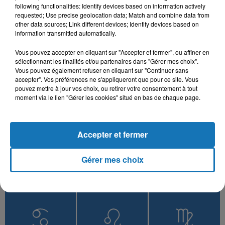
following functionalities: Identify devices based on information actively
CHEB DJALAL
RAGHEB ALAMA
DJ MOULAY, NOUR EL
Frak Saib
Enta El Donya
requested; Use precise geolocation data; Match and combine data from
HOUDA
Kont Nkhaf Alik
other data sources; Link different devices; Identify devices based on
information transmitted automatically.
Vous pouvez accepter en cliquant sur "Accepter et fermer", ou affiner en
sélectionnant les finalités et/ou partenaires dans "Gérer mes choix".
Vous pouvez également refuser en cliquant sur "Continuer sans
L'HOROSCOPE
accepter". Vos préférences ne s'appliqueront que pour ce site. Vous
pouvez mettre à jour vos choix, ou retirer votre consentement à tout
moment via le lien "Gérer les cookies" situé en bas de chaque page.
Accepter et fermer
Gérer mes choix
Bélier
Taureau
Gémeaux