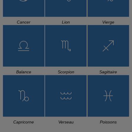
Cancer
Lion
Vierge
Balance
Scorpion
Sagittaire
Capricorne
Verseau
Poissons